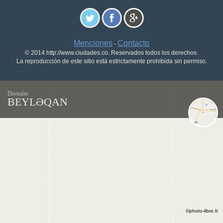
Menciones
Contacto
-
© 2014 http://www.ciudades.co. Reservados todos los derechos.
La reproducción de este sitio está estrictamente prohibida sin permiso.
División
BEYLƏQAN
©photo-libre.fr