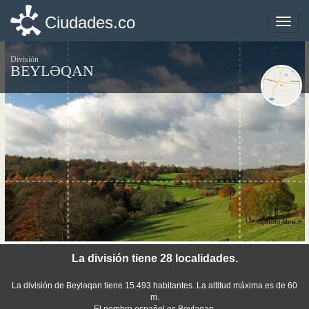
Ciudades.co
Ciudades.co
Toggle
Toggle
naviga
naviga
División
BEYLƏQAN
©photo-libre.fr
La división tiene 28 localidades.
La división de Beyləqan tiene 15.493 habitantes. La altitud máxima es de 60
m.