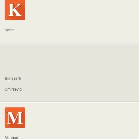
Kəbirli
Əlinəzərli
Əmirzeyidli
Milabad