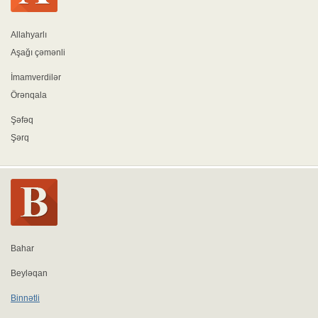
Allahyarlı
Aşağı çəmənli
İmamverdilər
Örənqala
Şəfəq
Şərq
Bahar
Beyləqan
Binnətli