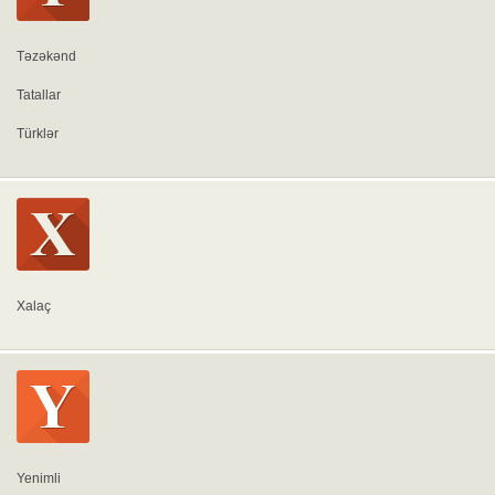
Təzəkənd
Tatallar
Türklər
Xalaç
Yenimli