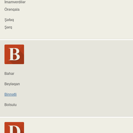
İmamverdilər
Örənqala
Şəfəq
Şərq
Bahar
Beyləqan
Binnətli
Bolsulu