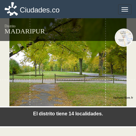
Ciudades.co
Ciudades.co
Toggle
Toggle
naviga
naviga
Distrito
MADARIPUR
©photo-libre.fr
El distrito tiene 14 localidades.