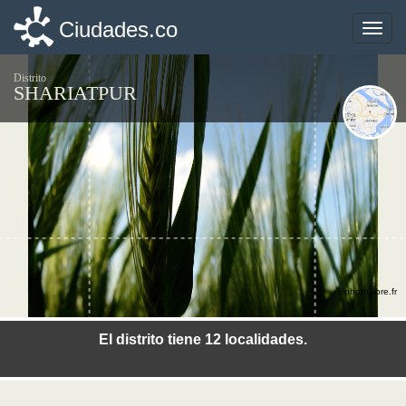
Ciudades.co
Ciudades.co
Toggle
Toggle
naviga
naviga
Distrito
SHARIATPUR
©photo-libre.fr
El distrito tiene 12 localidades.