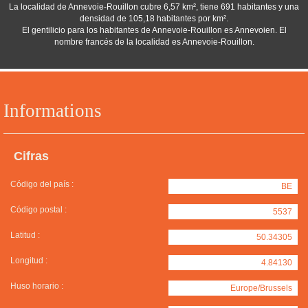
La localidad de Annevoie-Rouillon cubre 6,57 km², tiene 691 habitantes y una
densidad de 105,18 habitantes por km².
El gentilicio para los habitantes de Annevoie-Rouillon es Annevoien. El
nombre francés de la localidad es Annevoie-Rouillon.
Informations
Cifras
Código del país :
BE
Código postal :
5537
Latitud :
50.34305
Longitud :
4.84130
Huso horario :
Europe/Brussels