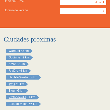
Universal Time :
UTC+1
Horario de verano :
Y
Ciudades próximas
Warnant
~2 km
Godinne
~2 km
Arbre
~3 km
Rivière
~3 km
Haut-le-Wastia
~4 km
Yvoir
~3 km
Bioul
~3 km
Profondeville
~4 km
Bois-de-Villers
~5 km