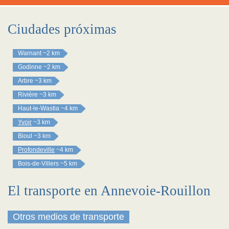
Ciudades próximas
Warnant
~2 km
Godinne
~2 km
Arbre
~3 km
Rivière
~3 km
Haut-le-Wastia
~4 km
Yvoir
~3 km
Bioul
~3 km
Profondeville
~4 km
Bois-de-Villers
~5 km
El transporte en Annevoie-Rouillon
Otros medios de transporte