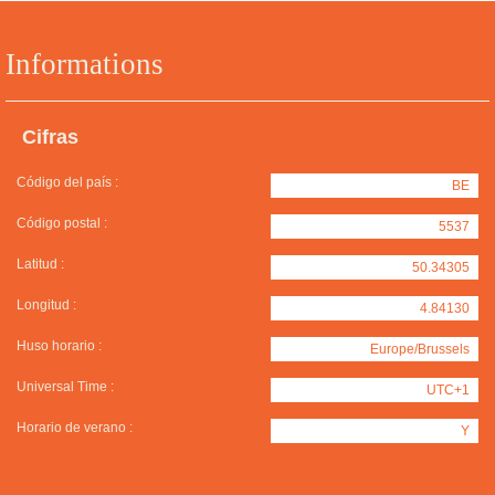
Informations
Cifras
Código del país :
BE
Código postal :
5537
Latitud :
50.34305
Longitud :
4.84130
Huso horario :
Europe/Brussels
Universal Time :
UTC+1
Horario de verano :
Y