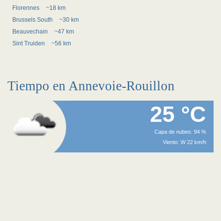
Florennes
~18 km
Brussels South
~30 km
Beauvechain
~47 km
Sint Truiden
~56 km
Tiempo en Annevoie-Rouillon
25 °C
Capa de nubes: 94 %
Viento: W 22 km/h