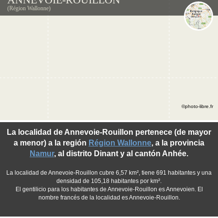
(Région Wallonne)
©photo-libre.fr
La localidad de Annevoie-Rouillon pertenece (de mayor
a menor) a la región
Région Wallonne
, a la provincia
Namur
, al distrito Dinant y al cantón Anhée.
La localidad de Annevoie-Rouillon cubre 6,57 km², tiene 691 habitantes y una
densidad de 105,18 habitantes por km².
El gentilicio para los habitantes de Annevoie-Rouillon es Annevoien. El
nombre francés de la localidad es Annevoie-Rouillon.