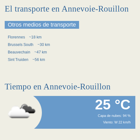
El transporte en Annevoie-Rouillon
Otros medios de transporte
Florennes
~18 km
Brussels South
~30 km
Beauvechain
~47 km
Sint Truiden
~56 km
Tiempo en Annevoie-Rouillon
25 °C
Capa de nubes: 94 %
Viento: W 22 km/h