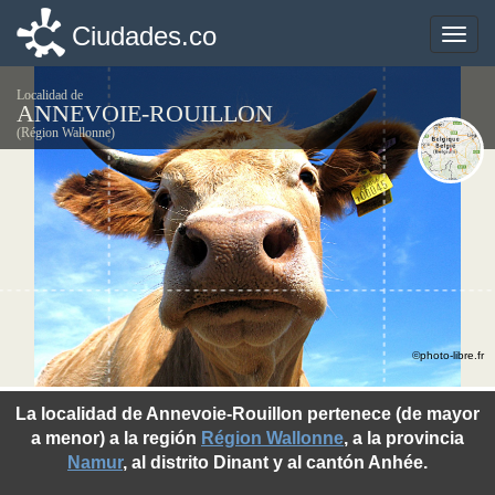
Ciudades.co
Ciudades.co
Toggle
Toggle
naviga
naviga
Localidad de
ANNEVOIE-ROUILLON
(Région Wallonne)
©photo-libre.fr
La localidad de Annevoie-Rouillon pertenece (de mayor
a menor) a la región
Région Wallonne
, a la provincia
Namur
, al distrito Dinant y al cantón Anhée.