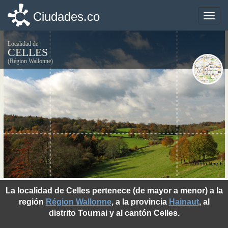
Ciudades.co
Ciudades.co
Toggle
Toggle
naviga
naviga
Localidad de
CELLES
(Région Wallonne)
©photo-libre.fr
La localidad de Celles pertenece (de mayor a menor) a la
región
Région Wallonne
, a la provincia
Hainaut
, al
distrito Tournai y al cantón Celles.