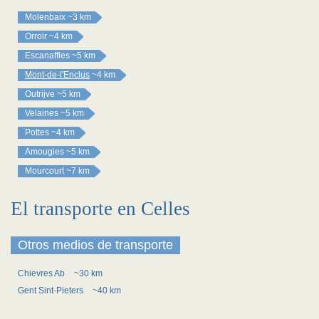
Molenbaix
~3 km
Orroir
~4 km
Escanaffles
~5 km
Mont-de-l'Enclus
~4 km
Outrijve
~5 km
Velaines
~5 km
Pottes
~4 km
Amougies
~5 km
Mourcourt
~7 km
El transporte en Celles
Otros medios de transporte
Chievres Ab
~30 km
Gent Sint-Pieters
~40 km