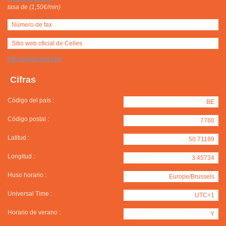
tasa de (1,50€/min)
Número de fax
Sitio web oficial de Celles
http://www.celles.be
Cifras
Código del país :
BE
Código postal :
7760
Latitud :
50.71189
Longitud :
3.45734
Huso horario :
Europe/Brussels
Universal Time :
UTC+1
Horario de verano :
Y