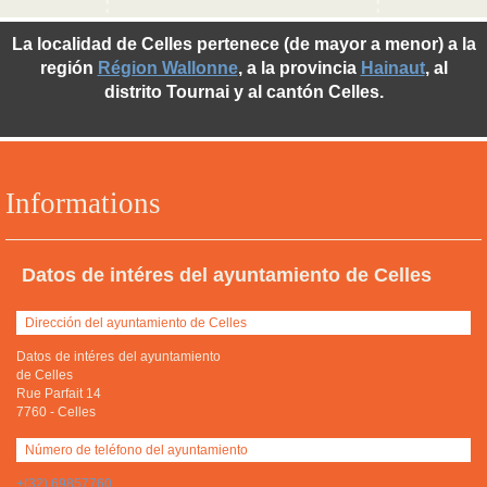
La localidad de Celles pertenece (de mayor a menor) a la
región
Région Wallonne
, a la provincia
Hainaut
, al
distrito Tournai y al cantón Celles.
Informations
Datos de intéres del ayuntamiento de Celles
Dirección del ayuntamiento de Celles
Datos de intéres del ayuntamiento
de Celles
Rue Parfait 14
7760
-
Celles
Número de teléfono del ayuntamiento
+(32) 69857760