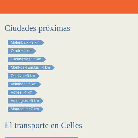
Ciudades próximas
Molenbaix
~3 km
Orroir
~4 km
Escanaffles
~5 km
Mont-de-l'Enclus
~4 km
Outrijve
~5 km
Velaines
~5 km
Pottes
~4 km
Amougies
~5 km
Mourcourt
~7 km
El transporte en Celles