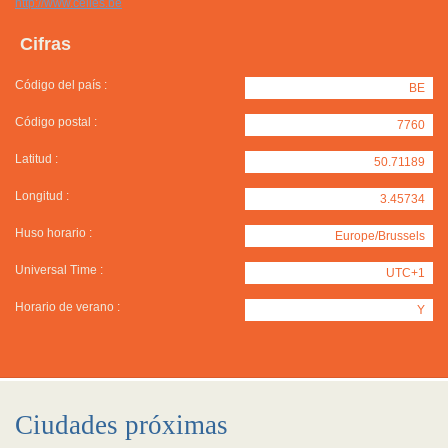
http://www.celles.be
Cifras
Código del país :
BE
Código postal :
7760
Latitud :
50.71189
Longitud :
3.45734
Huso horario :
Europe/Brussels
Universal Time :
UTC+1
Horario de verano :
Y
Ciudades próximas