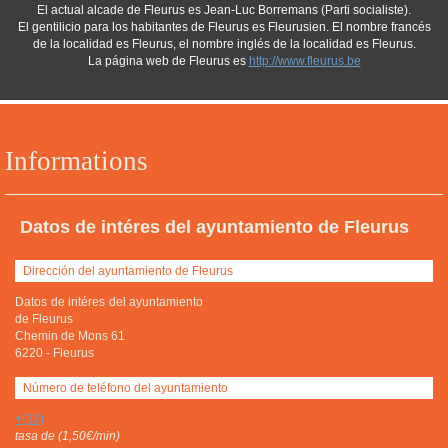
El actual alcade de Fleurus es Jean-Luc Borremans (Parti socialiste).
El gentilicio para los habitantes de Fleurus es Fleurusien. El nombre francés
de la localidad es Fleurus, el nombre inglés de la localidad es Fleurus.
La página web de Fleurus es
http://www.fleurus.be
Informations
Datos de intéres del ayuntamiento de Fleurus
Dirección del ayuntamiento de Fleurus
Datos de intéres del ayuntamiento
de Fleurus
Chemin de Mons 61
6220
-
Fleurus
Número de teléfono del ayuntamiento
+(32)
tasa de (1,50€/min)