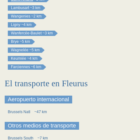
Lambusart
~3 km
Wangenies
~2 km
Ligny
~4 km
Wanfercée-Baulet
~3 km
Brye
~5 km
Wagnelée
~5 km
Keumiée
~4 km
Farciennes
~6 km
El transporte en Fleurus
Aeropuerto internacional
Brussels Natl
~47 km
Otros medios de transporte
Brussels South
~7 km