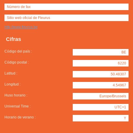
Número de fax
Sitio web oficial de Fleurus
http://www.fleurus.be
Cifras
Código del país :
BE
Código postal :
6220
Latitud :
50.48307
Longitud :
4.54967
Huso horario :
Europe/Brussels
Universal Time :
UTC+1
Horario de verano :
Y