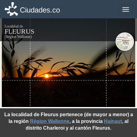
Ciudades.co
Ciudades.co
Toggle
Toggle
naviga
naviga
Localidad de
FLEURUS
(Région Wallonne)
©photo-libre.fr
La localidad de Fleurus pertenece (de mayor a menor) a
la región
Région Wallonne
, a la provincia
Hainaut
, al
distrito Charleroi y al cantón Fleurus.