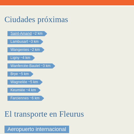
Ciudades próximas
Saint-Amand
~2 km
Lambusart
~3 km
Wangenies
~2 km
Ligny
~4 km
Wanfercée-Baulet
~3 km
Brye
~5 km
Wagnelée
~5 km
Keumiée
~4 km
Farciennes
~6 km
El transporte en Fleurus
Aeropuerto internacional