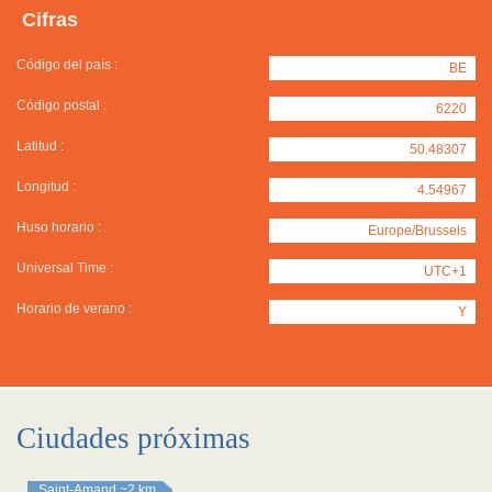
Cifras
Código del país :
BE
Código postal :
6220
Latitud :
50.48307
Longitud :
4.54967
Huso horario :
Europe/Brussels
Universal Time :
UTC+1
Horario de verano :
Y
Ciudades próximas
Saint-Amand
~2 km