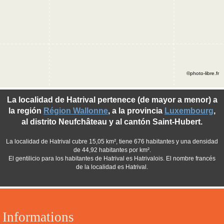
©photo-libre.fr
La localidad de Hatrival pertenece (de mayor a menor) a
la región
Région Wallonne
, a la provincia
Luxembourg
,
al distrito Neufchâteau y al cantón Saint-Hubert.
La localidad de Hatrival cubre 15,05 km², tiene 676 habitantes y una densidad
de 44,92 habitantes por km².
El gentilicio para los habitantes de Hatrival es Hatrivalois. El nombre francés
de la localidad es Hatrival.
Informations