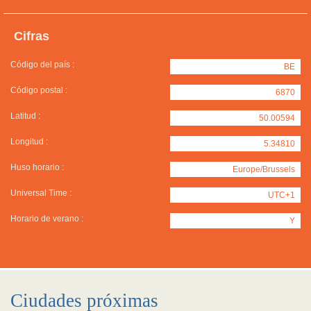
Cifras
Código del país :
BE
Código postal :
6870
Latitud :
50.00594
Longitud :
5.34810
Huso horario :
Europe/Brussels
Universal Time :
UTC+1
Horario de verano :
Y
Ciudades próximas