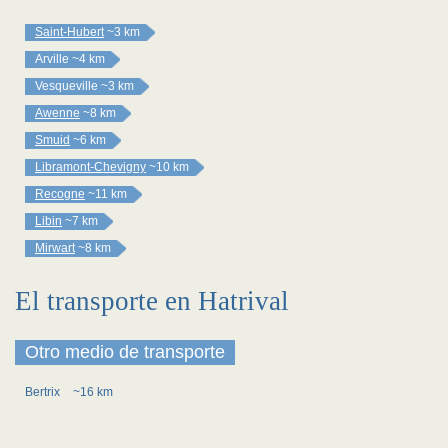
Saint-Hubert
~3 km
Arville
~4 km
Vesqueville
~3 km
Awenne
~8 km
Smuid
~6 km
Libramont-Chevigny
~10 km
Recogne
~11 km
Libin
~7 km
Mirwart
~8 km
El transporte en Hatrival
Otro medio de transporte
Bertrix
~16 km