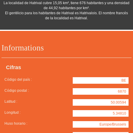
La localidad de Hatrival cubre 15,05 km², tiene 676 habitantes y una densidad
de 44,92 habitantes por km².
El gentilicio para los habitantes de Hatrival es Hatrivalois. El nombre francés
de la localidad es Hatrival.
Informations
Cifras
Código del país :
BE
Código postal :
6870
Latitud :
50.00594
Longitud :
5.34810
Huso horario :
Europe/Brussels