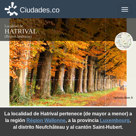
Ciudades.co
Ciudades.co
Toggle
Toggle
naviga
naviga
Localidad de
HATRIVAL
(Région Wallonne)
©photo-libre.fr
La localidad de Hatrival pertenece (de mayor a menor) a
la región
Région Wallonne
, a la provincia
Luxembourg
,
al distrito Neufchâteau y al cantón Saint-Hubert.