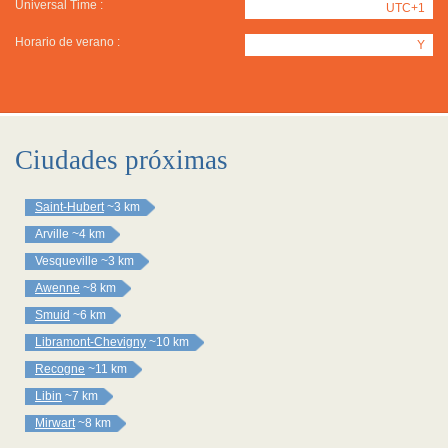
Universal Time :
UTC+1
Horario de verano :
Y
Ciudades próximas
Saint-Hubert
~3 km
Arville
~4 km
Vesqueville
~3 km
Awenne
~8 km
Smuid
~6 km
Libramont-Chevigny
~10 km
Recogne
~11 km
Libin
~7 km
Mirwart
~8 km