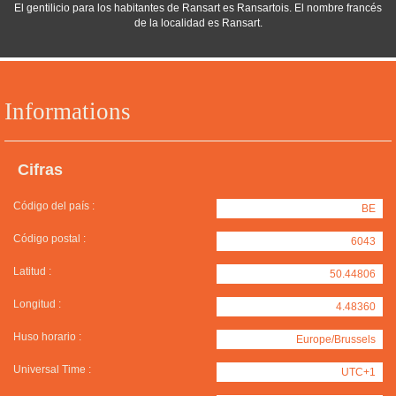
El gentilicio para los habitantes de Ransart es Ransartois. El nombre francés
de la localidad es Ransart.
Informations
Cifras
Código del país :
BE
Código postal :
6043
Latitud :
50.44806
Longitud :
4.48360
Huso horario :
Europe/Brussels
Universal Time :
UTC+1