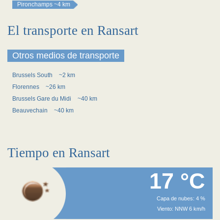
Pironchamps
~4 km
El transporte en Ransart
Otros medios de transporte
Brussels South
~2 km
Florennes
~26 km
Brussels Gare du Midi
~40 km
Beauvechain
~40 km
Tiempo en Ransart
17 °C
Capa de nubes: 4 %
Viento: NNW 6 km/h