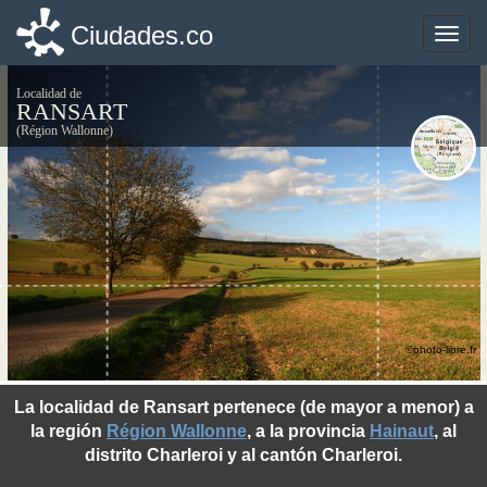
Ciudades.co
Ciudades.co
Toggle
Toggle
naviga
naviga
Localidad de
RANSART
(Région Wallonne)
©photo-libre.fr
La localidad de Ransart pertenece (de mayor a menor) a
la región
Région Wallonne
, a la provincia
Hainaut
, al
distrito Charleroi y al cantón Charleroi.