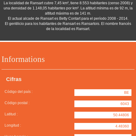
La localidad de Ransart cubre 7,45 km², tiene 8.553 habitantes (censo 2008) y
una densidad de 1.148,05 habitantes por km². La altitud mínima es de 92 m, la
altitud máxima es de 141 m.
El actual alcade de Ransart es Betty Contart para el período 2008 - 2014.
El gentilicio para los habitantes de Ransart es Ransartois. El nombre francés
de la localidad es Ransart.
Informations
Cifras
Código del país :
BE
Código postal :
6043
Latitud :
50.44806
Longitud :
4.48360