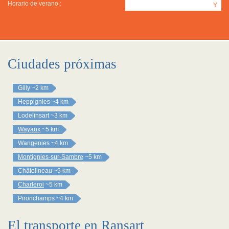
Horario de verano :
Y
Ciudades próximas
Gilly
~2 km
Heppignies
~4 km
Lodelinsart
~3 km
Wayaux
~5 km
Wangenies
~4 km
Montignies-sur-Sambre
~5 km
Châtelineau
~5 km
Charleroi
~5 km
Pironchamps
~4 km
El transporte en Ransart