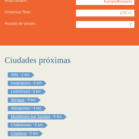
Huso horario :
Europe/Brussels
Universal Time :
UTC+1
Horario de verano :
Y
Ciudades próximas
Gilly
~2 km
Heppignies
~4 km
Lodelinsart
~3 km
Wayaux
~5 km
Wangenies
~4 km
Montignies-sur-Sambre
~5 km
Châtelineau
~5 km
Charleroi
~5 km