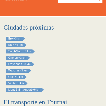
Y
Ciudades próximas
Ere
~3 km
Kain
~4 km
Saint-Maur
~4 km
Chercq
~3 km
Froyennes
~3 km
Warchin
~3 km
Orcq
~3 km
Vaulx
~3 km
Mont-Saint-Aubert
~6 km
El transporte en Tournai