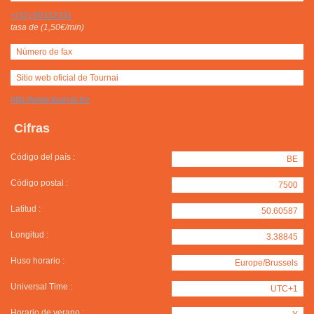
+(32) 69332331
tasa de (1,50€/min)
Número de fax
Sitio web oficial de Tournai
http://www.tournai.be
Cifras
Código del país :
BE
Código postal :
7500
Latitud :
50.60587
Longitud :
3.38845
Huso horario :
Europe/Brussels
Universal Time :
UTC+1
Horario de verano :