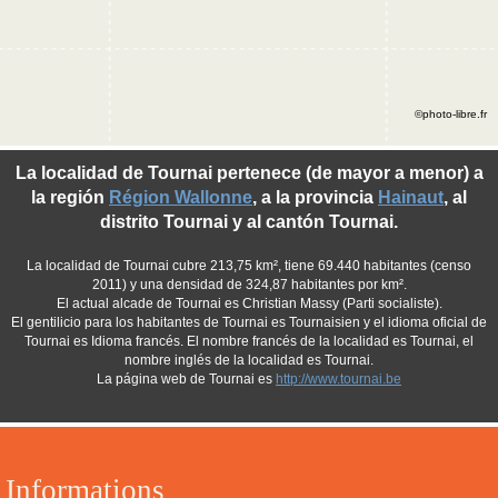
©photo-libre.fr
La localidad de Tournai pertenece (de mayor a menor) a
la región
Région Wallonne
, a la provincia
Hainaut
, al
distrito Tournai y al cantón Tournai.
La localidad de Tournai cubre 213,75 km², tiene 69.440 habitantes (censo
2011) y una densidad de 324,87 habitantes por km².
El actual alcade de Tournai es Christian Massy (Parti socialiste).
El gentilicio para los habitantes de Tournai es Tournaisien y el idioma oficial de
Tournai es Idioma francés. El nombre francés de la localidad es Tournai, el
nombre inglés de la localidad es Tournai.
La página web de Tournai es
http://www.tournai.be
Informations