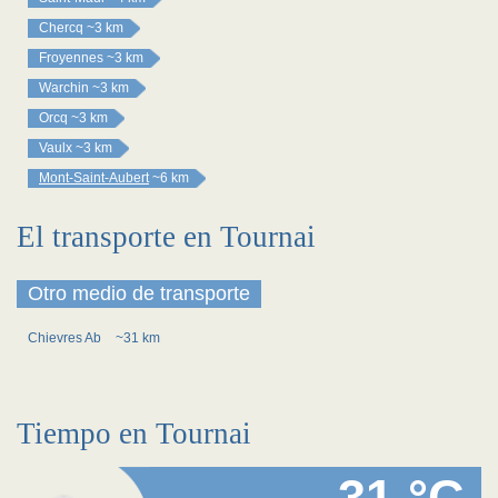
Chercq
~3 km
Froyennes
~3 km
Warchin
~3 km
Orcq
~3 km
Vaulx
~3 km
Mont-Saint-Aubert
~6 km
El transporte en Tournai
Otro medio de transporte
Chievres Ab
~31 km
Tiempo en Tournai
31 °C