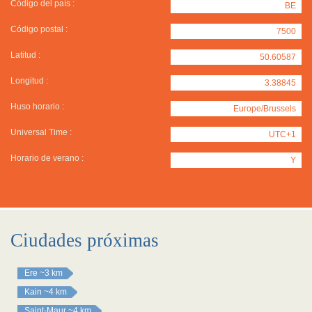
Código del país :
BE
Código postal :
7500
Latitud :
50.60587
Longitud :
3.38845
Huso horario :
Europe/Brussels
Universal Time :
UTC+1
Horario de verano :
Y
Ciudades próximas
Ere
~3 km
Kain
~4 km
Saint-Maur
~4 km