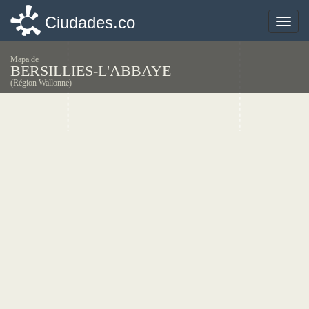
Ciudades.co
Ciudades.co
Toggle
Toggle
naviga
naviga
Mapa de
BERSILLIES-L'ABBAYE
(Région Wallonne)