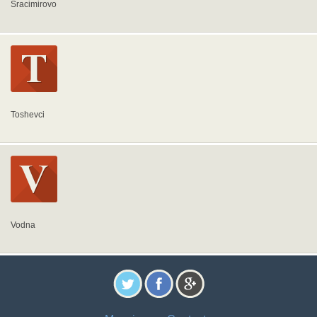
Sracimirovo
Toshevci
Vodna