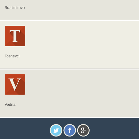
Sracimirovo
Toshevci
Vodna