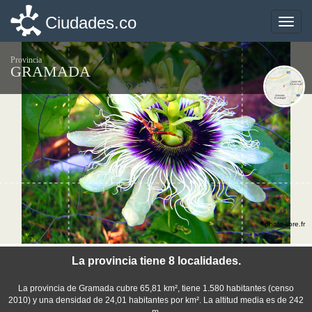
Ciudades.co
Ciudades.co
Toggle
Toggle
naviga
naviga
Provincia
GRAMADA
©photo-libre.fr
La provincia tiene 8 localidades.
La provincia de Gramada cubre 65,81 km², tiene 1.580 habitantes (censo
2010) y una densidad de 24,01 habitantes por km². La altitud media es de 242