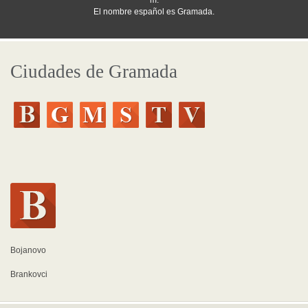
m.
El nombre español es Gramada.
Ciudades de Gramada
Bojanovo
Brankovci