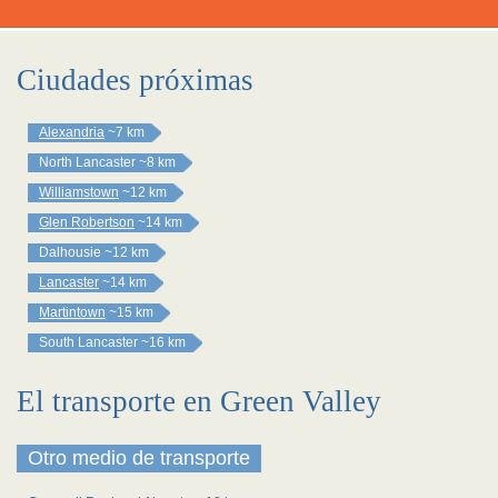
Ciudades próximas
Alexandria
~7 km
North Lancaster
~8 km
Williamstown
~12 km
Glen Robertson
~14 km
Dalhousie
~12 km
Lancaster
~14 km
Martintown
~15 km
South Lancaster
~16 km
El transporte en Green Valley
Otro medio de transporte