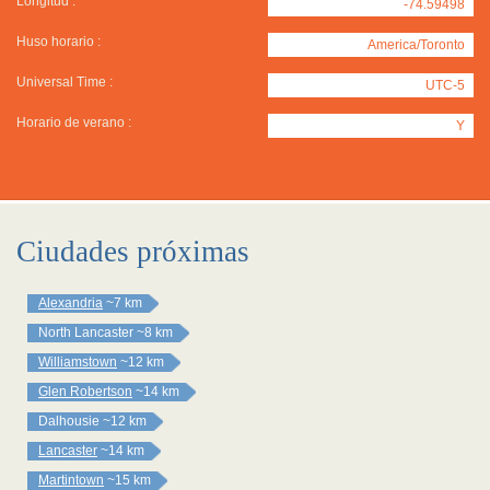
Longitud :
-74.59498
Huso horario :
America/Toronto
Universal Time :
UTC-5
Horario de verano :
Y
Ciudades próximas
Alexandria
~7 km
North Lancaster
~8 km
Williamstown
~12 km
Glen Robertson
~14 km
Dalhousie
~12 km
Lancaster
~14 km
Martintown
~15 km