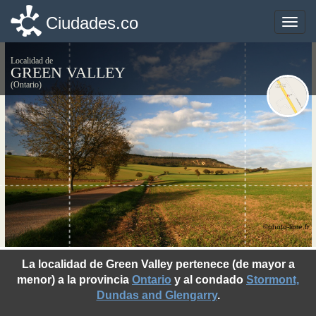
Ciudades.co
Ciudades.co
Toggle
Toggle
naviga
naviga
Localidad de
GREEN VALLEY
(Ontario)
©photo-libre.fr
La localidad de Green Valley pertenece (de mayor a
menor) a la provincia
Ontario
y al condado
Stormont,
Dundas and Glengarry
.