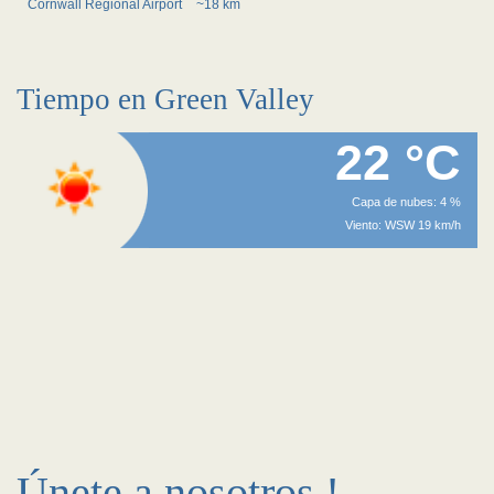
Cornwall Regional Airport
~18 km
Tiempo en Green Valley
22 °C
Capa de nubes: 4 %
Viento: WSW 19 km/h
Únete a nosotros !