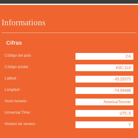
Informations
Cifras
Código del país :
CA
Código postal :
K0C-1L0
Latitud :
45.25575
Longitud :
-74.59498
Huso horario :
America/Toronto
Universal Time :
UTC-5
Horario de verano :
Y