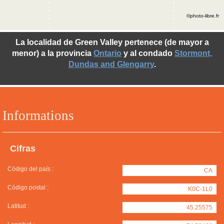
©photo-libre.fr
La localidad de Green Valley pertenece (de mayor a
menor) a la provincia
Ontario
y al condado
Stormont,
Dundas and Glengarry
.
Informations
Cifras
Código del país :
CA
Código postal :
K0C-1L0
Latitud :
45.25575