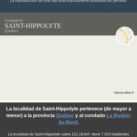
La reproducción de este sitio está estrictamente prohibida sin permiso.
Localidad de
SAINT-HIPPOLYTE
(Québec)
©photo-libre.fr
La localidad de Saint-Hippolyte pertenece (de mayor a
menor) a la provincia
Québec
y al condado
La Rivière-
du-Nord
.
La localidad de Saint-Hippolyte cubre 121,19 km², tiene 7.433 habitantes