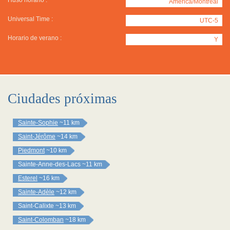
Huso horario :
America/Montreal
Universal Time :
UTC-5
Horario de verano :
Y
Ciudades próximas
Sainte-Sophie
~11 km
Saint-Jérôme
~14 km
Piedmont
~10 km
Sainte-Anne-des-Lacs
~11 km
Esterel
~16 km
Sainte-Adèle
~12 km
Saint-Calixte
~13 km
Saint-Colomban
~18 km