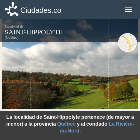
Ciudades.co
Ciudades.co
Toggle
Toggle
naviga
naviga
Localidad de
SAINT-HIPPOLYTE
(Québec)
©photo-libre.fr
La localidad de Saint-Hippolyte pertenece (de mayor a
menor) a la provincia
Québec
y al condado
La Rivière-
du-Nord
.