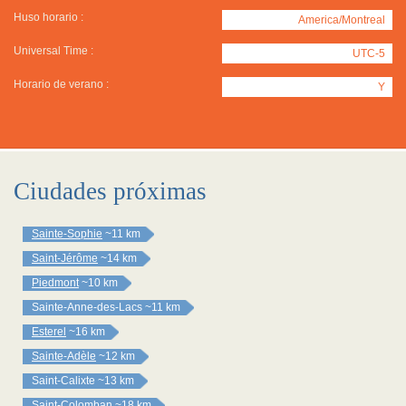
Huso horario :
America/Montreal
Universal Time :
UTC-5
Horario de verano :
Y
Ciudades próximas
Sainte-Sophie
~11 km
Saint-Jérôme
~14 km
Piedmont
~10 km
Sainte-Anne-des-Lacs
~11 km
Esterel
~16 km
Sainte-Adèle
~12 km
Saint-Calixte
~13 km
Saint-Colomban
~18 km