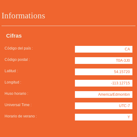
Informations
Cifras
Código del país :
CA
Código postal :
T0A-3J0
Latitud :
54.15720
Longitud :
-113.12715
Huso horario :
America/Edmonton
Universal Time :
UTC-7
Horario de verano :
Y