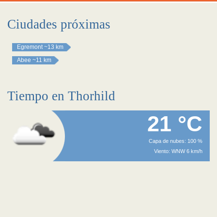
Ciudades próximas
Egremont
~13 km
Abee
~11 km
Tiempo en Thorhild
21 °C
Capa de nubes: 100 %
Viento: WNW 6 km/h