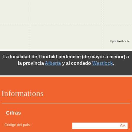
©photo-libre.fr
La localidad de Thorhild pertenece (de mayor a menor) a
la provincia
Alberta
y al condado
Westlock
.
Informations
Cifras
Código del país :
CA