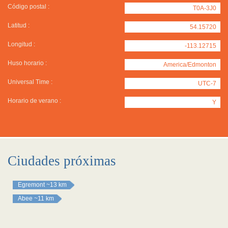
Código postal :
T0A-3J0
Latitud :
54.15720
Longitud :
-113.12715
Huso horario :
America/Edmonton
Universal Time :
UTC-7
Horario de verano :
Y
Ciudades próximas
Egremont
~13 km
Abee
~11 km