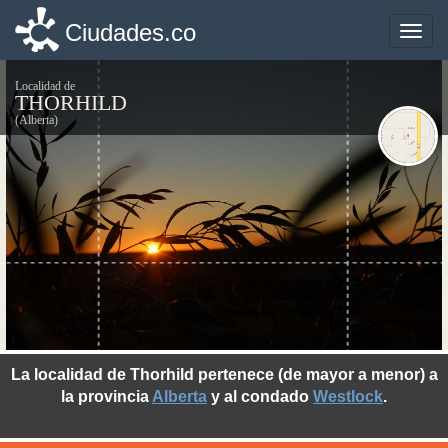
Ciudades.co
Ciudades.co
Toggle
Toggle
naviga
naviga
Localidad de
THORHILD
(Alberta)
©photo-libre.fr
La localidad de Thorhild pertenece (de mayor a menor) a
la provincia
Alberta
y al condado
Westlock
.