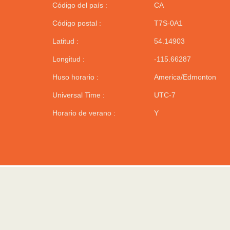
Código del país :
CA
Código postal :
T7S-0A1
Latitud :
54.14903
Longitud :
-115.66287
Huso horario :
America/Edmonton
Universal Time :
UTC-7
Horario de verano :
Y