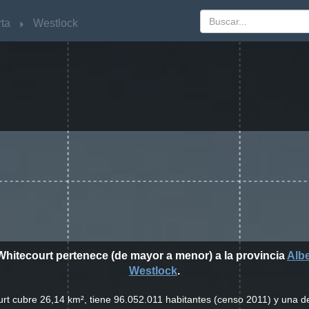
rta
rta
Westlock
Westlock
Whitecourt pertenece (de mayor a menor) a la provincia
Albe
Westlock
.
urt cubre 26,14 km², tiene 96.052.011 habitantes (censo 2011) y una 