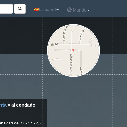
Español
Español
Mundo
Mundo
rta
y al condado
densidad de 3.674.522,23