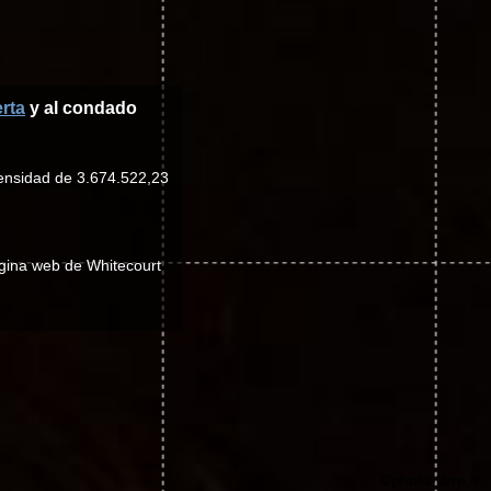
rta
y al condado
densidad de 3.674.522,23
ágina web de Whitecourt
©photo-libre.fr