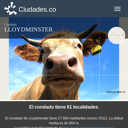
Ciudades.co
Ciudades.co
Toggle
Toggle
naviga
naviga
Condado
LLOYDMINSTER
©photo-libre.fr
El condado tiene 61 localidades.
El condado de Lloydminster tiene 27.804 habitantes (censo 2011). La altitud
media es de 669 m.