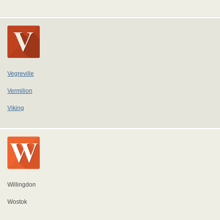
Vegreville
Vermilion
Viking
Willingdon
Wostok