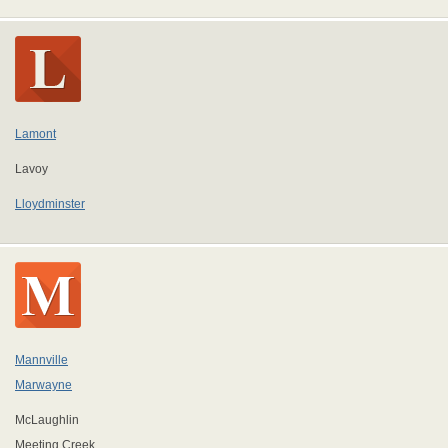
Lamont
Lavoy
Lloydminster
Mannville
Marwayne
McLaughlin
Meeting Creek