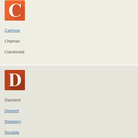
Camrose
Chipman
Clandonald
Daysland
Derwent
Dewberry
Donalda