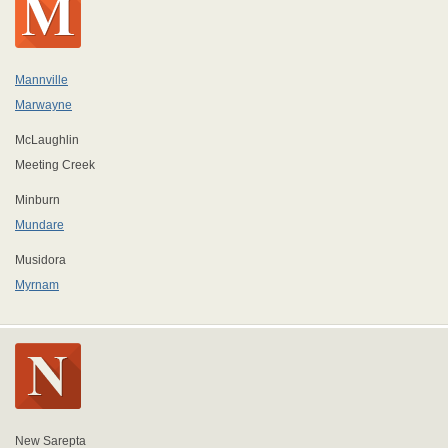
Mannville
Marwayne
McLaughlin
Meeting Creek
Minburn
Mundare
Musidora
Myrnam
New Sarepta