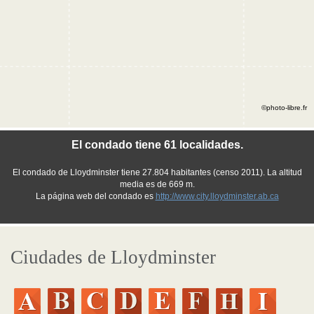
©photo-libre.fr
El condado tiene 61 localidades.
El condado de Lloydminster tiene 27.804 habitantes (censo 2011). La altitud
media es de 669 m.
La página web del condado es
http://www.city.lloydminster.ab.ca
Ciudades de Lloydminster