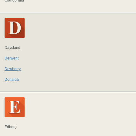
Clandonald
Daysland
Derwent
Dewberry
Donalda
Edberg