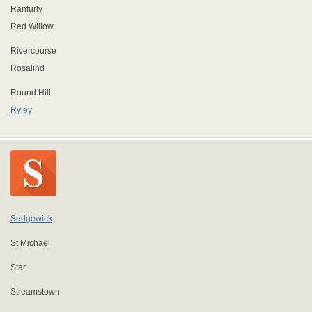
Ranfurly
Red Willow
Rivercourse
Rosalind
Round Hill
Ryley
Sedgewick
St Michael
Star
Streamstown