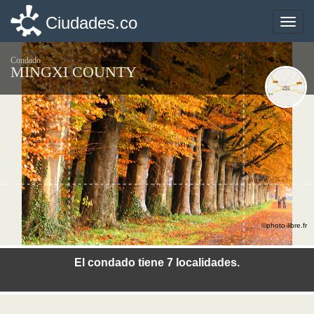
Ciudades.co
Ciudades.co
Toggle
Toggle
naviga
naviga
Condado
MINGXI COUNTY
©photo-libre.fr
El condado tiene 7 localidades.