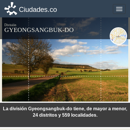
Ciudades.co
Ciudades.co
Toggle
Toggle
naviga
naviga
División
GYEONGSANGBUK-DO
©photo-libre.fr
La división Gyeongsangbuk-do tiene, de mayor a menor,
24 distritos y 559 localidades.