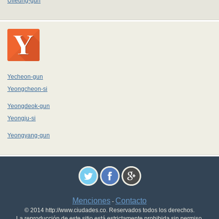
Ulleung-gun
Yecheon-gun
Yeongcheon-si
Yeongdeok-gun
Yeongju-si
Yeongyang-gun
Menciones
Contacto
-
© 2014 http://www.ciudades.co. Reservados todos los derechos.
La reproducción de este sitio está estrictamente prohibida sin permiso.