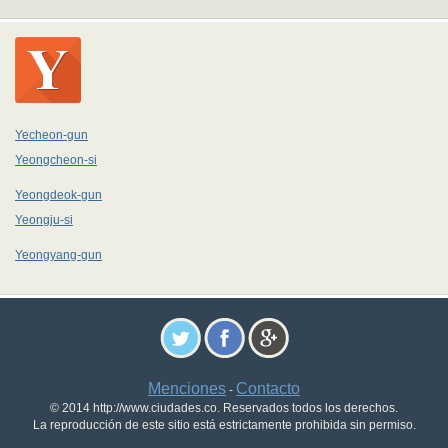
Yecheon-gun
Yeongcheon-si
Yeongdeok-gun
Yeongju-si
Yeongyang-gun
Menciones
Contacto
-
© 2014 http://www.ciudades.co. Reservados todos los derechos.
La reproducción de este sitio está estrictamente prohibida sin permiso.