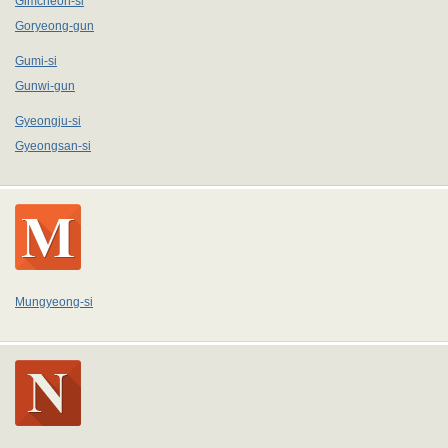
Gimcheon-si
Goryeong-gun
Gumi-si
Gunwi-gun
Gyeongju-si
Gyeongsan-si
Mungyeong-si