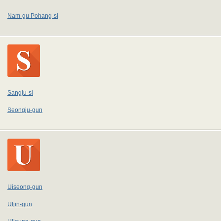
Nam-gu Pohang-si
Sangju-si
Seongju-gun
Uiseong-gun
Uljin-gun