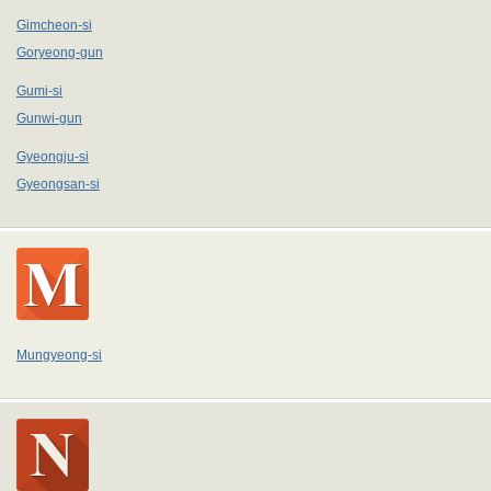
Gimcheon-si
Goryeong-gun
Gumi-si
Gunwi-gun
Gyeongju-si
Gyeongsan-si
Mungyeong-si