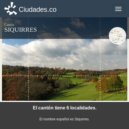
Ciudades.co
Ciudades.co
Toggle
Toggle
naviga
naviga
Cantón
SIQUIRRES
©photo-libre.fr
El cantón tiene 6 localidades.
El nombre español es Siquirres.