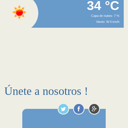
34 °C
Capa de nubes: 7 %
Viento: W 0 km/h
Únete a nosotros !