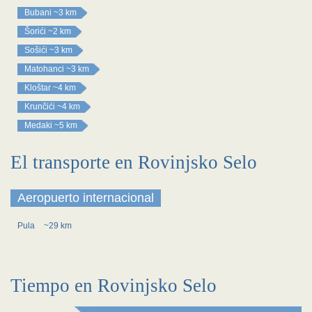
Bubani
~3 km
Šorići
~2 km
Sošići
~3 km
Matohanci
~3 km
Kloštar
~4 km
Krunčići
~4 km
Medaki
~5 km
El transporte en Rovinjsko Selo
Aeropuerto internacional
Pula
~29 km
Tiempo en Rovinjsko Selo