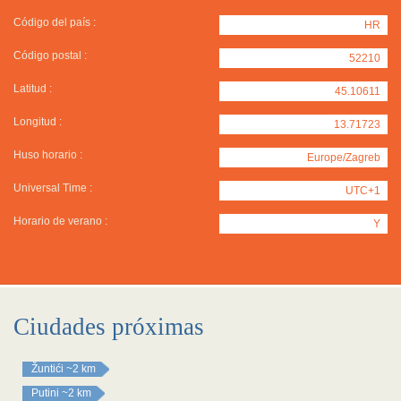
Código del país :
HR
Código postal :
52210
Latitud :
45.10611
Longitud :
13.71723
Huso horario :
Europe/Zagreb
Universal Time :
UTC+1
Horario de verano :
Y
Ciudades próximas
Žuntići
~2 km
Putini
~2 km