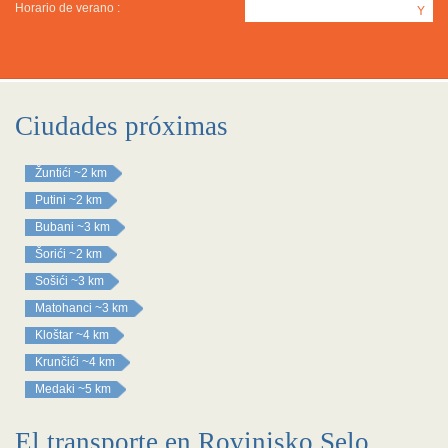
Horario de verano :
Y
Ciudades próximas
Žuntići
~2 km
Putini
~2 km
Bubani
~3 km
Šorići
~2 km
Sošići
~3 km
Matohanci
~3 km
Kloštar
~4 km
Krunčići
~4 km
Medaki
~5 km
El transporte en Rovinjsko Selo