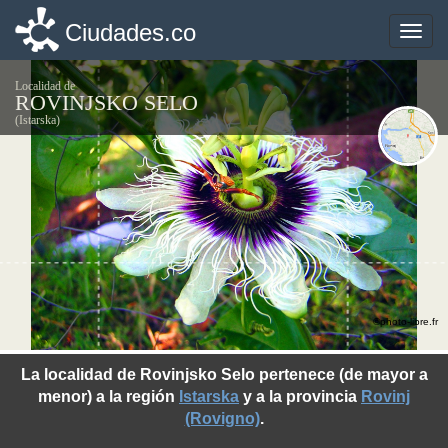
Ciudades.co
Ciudades.co
Toggle
Toggle
naviga
naviga
Localidad de
ROVINJSKO SELO
(Istarska)
©photo-libre.fr
La localidad de Rovinjsko Selo pertenece (de mayor a
menor) a la región
Istarska
y a la provincia
Rovinj
(Rovigno)
.