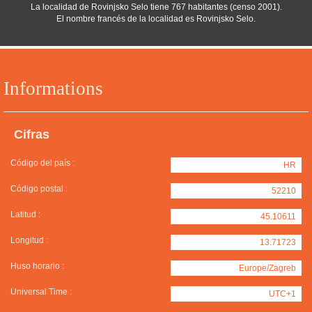
La localidad de Rovinjsko Selo tiene 767 habitantes (censo 2001).
El nombre francés de la localidad es Rovinjsko Selo.
Informations
Cifras
Código del país :
HR
Código postal :
52210
Latitud :
45.10611
Longitud :
13.71723
Huso horario :
Europe/Zagreb
Universal Time :
UTC+1