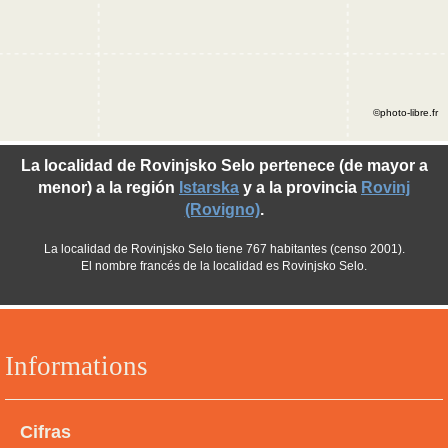
©photo-libre.fr
La localidad de Rovinjsko Selo pertenece (de mayor a
menor) a la región
Istarska
y a la provincia
Rovinj
(Rovigno)
.
La localidad de Rovinjsko Selo tiene 767 habitantes (censo 2001).
El nombre francés de la localidad es Rovinjsko Selo.
Informations
Cifras