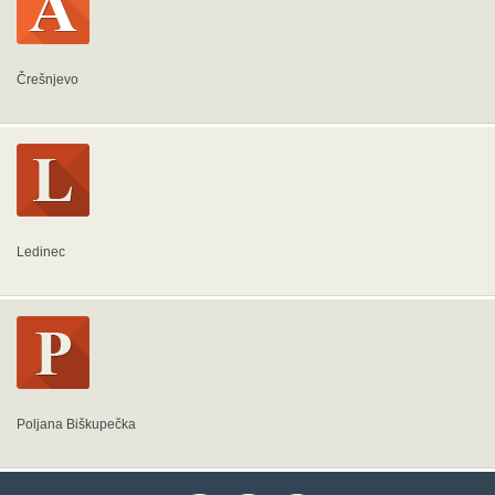
Črešnjevo
Ledinec
Poljana Biškupečka