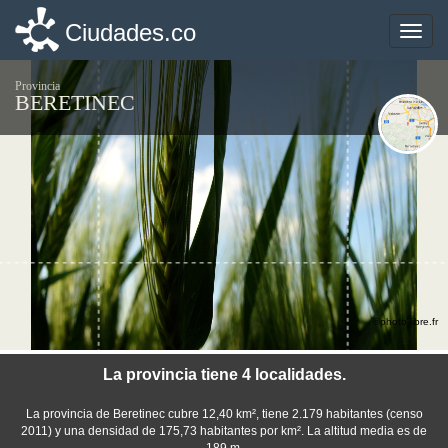
Ciudades.co
Ciudades.co
Toggle
Toggle
naviga
naviga
Provincia
BERETINEC
©photo-libre.fr
La provincia tiene 4 localidades.
La provincia de Beretinec cubre 12,40 km², tiene 2.179 habitantes (censo
2011) y una densidad de 175,73 habitantes por km². La altitud media es de