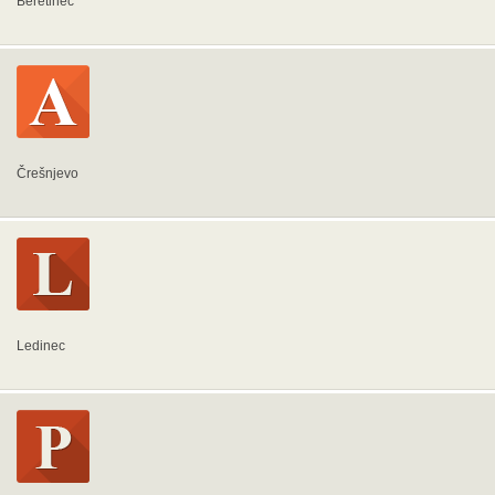
Beretinec
Črešnjevo
Ledinec