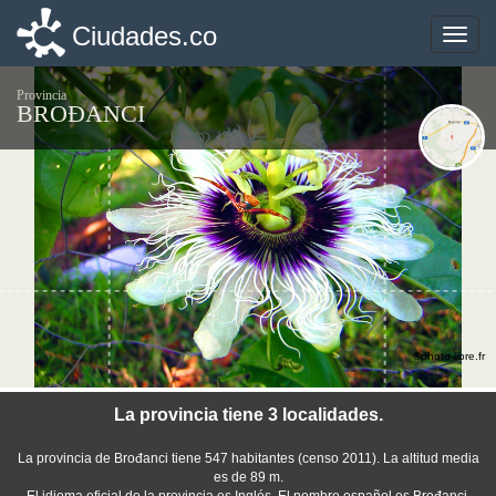
Ciudades.co
Ciudades.co
Toggle
Toggle
naviga
naviga
Provincia
BROĐANCI
©photo-libre.fr
La provincia tiene 3 localidades.
La provincia de Brođanci tiene 547 habitantes (censo 2011). La altitud media
es de 89 m.