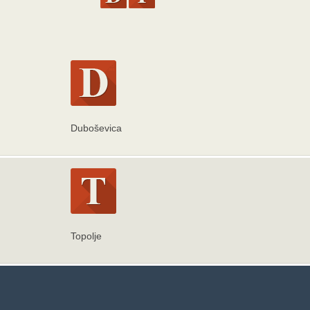
Duboševica
Topolje