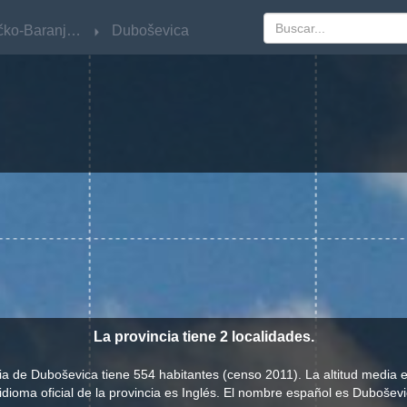
Osječko-Baranjska
Osječko-Baranjska
Duboševica
Duboševica
La provincia tiene 2 localidades.
ia de Duboševica tiene 554 habitantes (censo 2011). La altitud media 
 idioma oficial de la provincia es Inglés. El nombre español es Duboševi