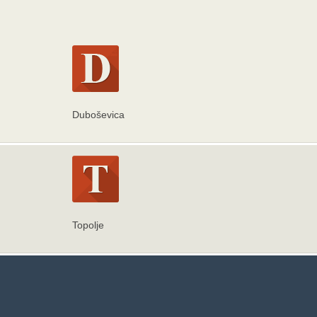
Duboševica
Topolje