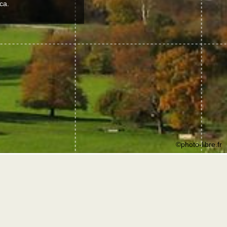
ca.
©photo-libre.fr