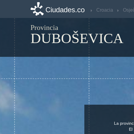
Ciudades.co
Ciudades.co
Croacia
Croacia
Provincia
DUBOŠEVICA
La provinc
El