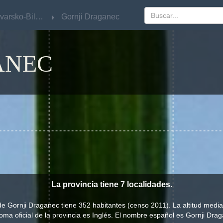
Bjelovarsko-Bilogorska
Bjelovarsko-Bilogorska
Gornji Draganec
Gornji Draganec
ANEC
La provincia tiene 7 localidades.
de Gornji Draganec tiene 352 habitantes (censo 2011). La altitud medi
ioma oficial de la provincia es Inglés. El nombre español es Gornji Dra