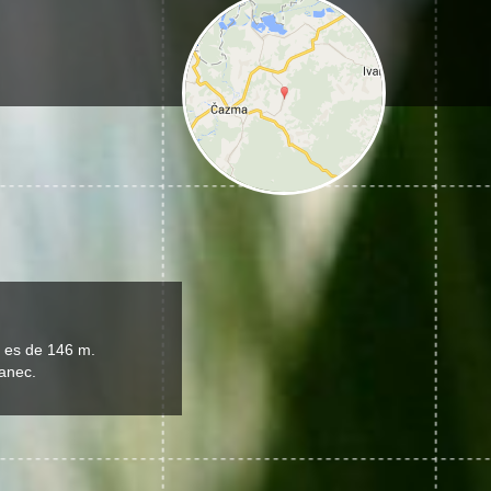
a es de 146 m.
ganec.