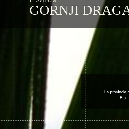
GORNJI DRAG
La provincia 
El id