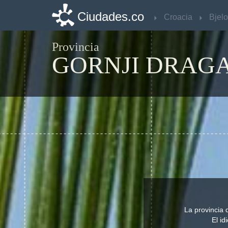
Ciudades.co
Ciudades.co
Croacia
Croacia
Provincia
GORNJI DRAG
La provincia 
El id