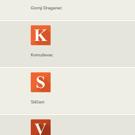
Gornji Draganec
Komuševac
Siščani