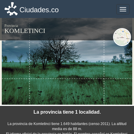
Ciudades.co
Ciudades.co
Toggle
Toggle
naviga
naviga
Provincia
KOMLETINCI
©photo-libre.fr
La provincia tiene 1 localidad.
La provincia de Komletinci tiene 1.649 habitantes (censo 2011). La altitud
media es de 88 m.