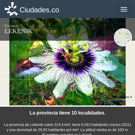
Ciudades.co
Ciudades.co
Toggle
Toggle
naviga
naviga
Provincia
LEKENIK
©photo-libre.fr
La provincia tiene 10 localidades.
La provincia de Lekenik cubre 224,4 km², tiene 6.043 habitantes (censo 2011)
y una densidad de 26,93 habitantes por km². La altitud media es de 100 m.