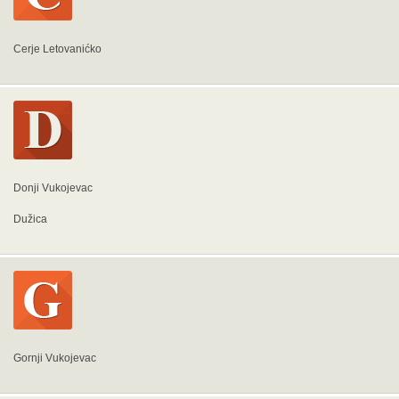
Cerje Letovanićko
Donji Vukojevac
Dužica
Gornji Vukojevac