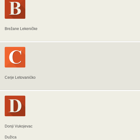
Brežane Lekeničke
Cerje Letovanićko
Donji Vukojevac
Dužica