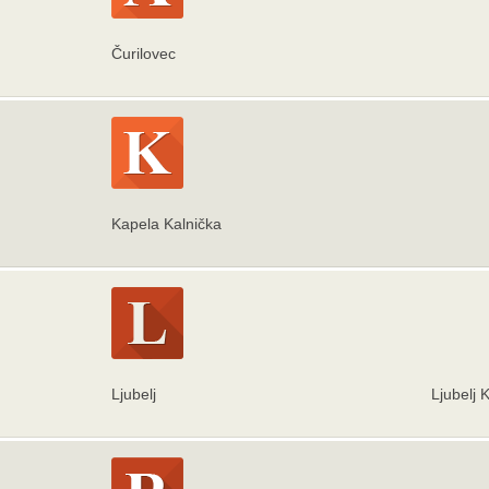
Čurilovec
Kapela Kalnička
Ljubelj
Ljubelj K