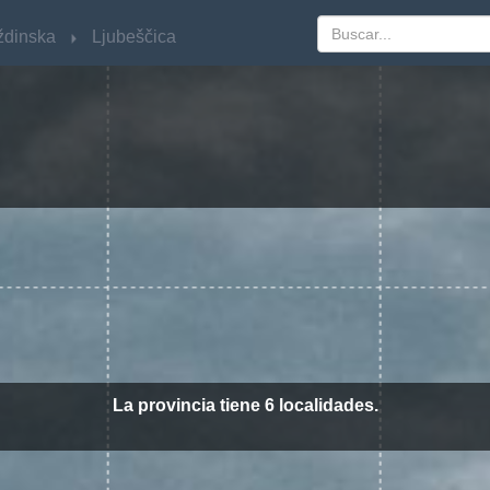
ždinska
ždinska
Ljubeščica
Ljubeščica
La provincia tiene 6 localidades.