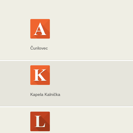
Čurilovec
Kapela Kalnička