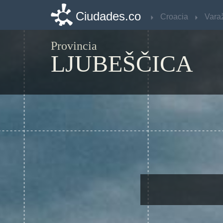
Ciudades.co
Ciudades.co
Croacia
Croacia
Vara
Vara
Provincia
LJUBEŠČICA