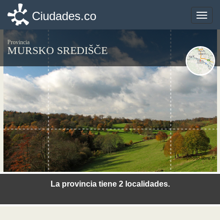
Ciudades.co
Ciudades.co
Toggle
Toggle
naviga
naviga
Provincia
MURSKO SREDIŠČE
©photo-libre.fr
La provincia tiene 2 localidades.