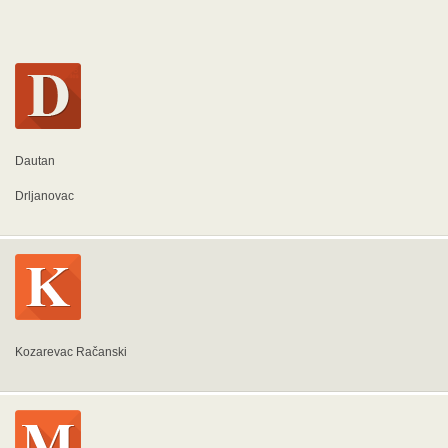
Dautan
Drljanovac
Kozarevac Račanski