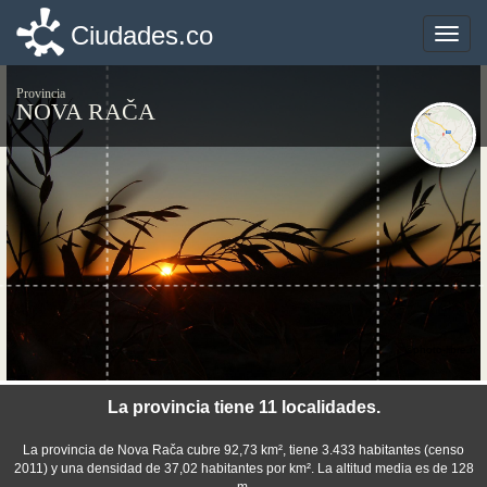
Ciudades.co
Ciudades.co
Toggle
Toggle
naviga
naviga
Provincia
NOVA RAČA
©photo-libre.fr
La provincia tiene 11 localidades.
La provincia de Nova Rača cubre 92,73 km², tiene 3.433 habitantes (censo
2011) y una densidad de 37,02 habitantes por km². La altitud media es de 128