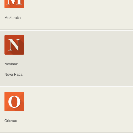
Međurača
Nevinac
Nova Rača
Orlovac