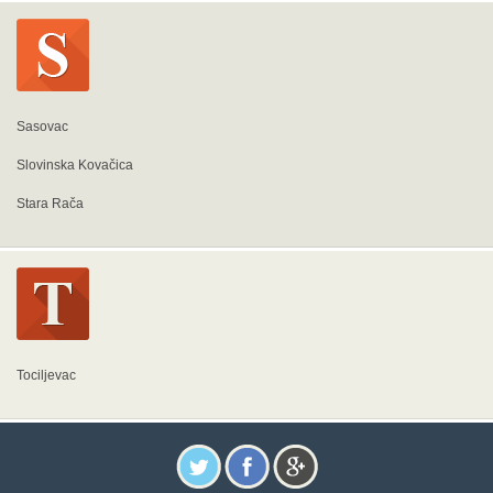
Sasovac
Slovinska Kovačica
Stara Rača
Tociljevac