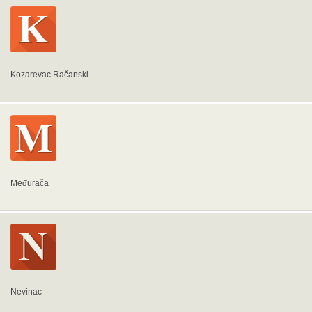
Kozarevac Račanski
Međurača
Nevinac