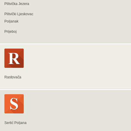
Plitvička Jezera
Plitvički Ljeskovac
Poljanak
Prijeboj
Rastovača
Sertić Poljana