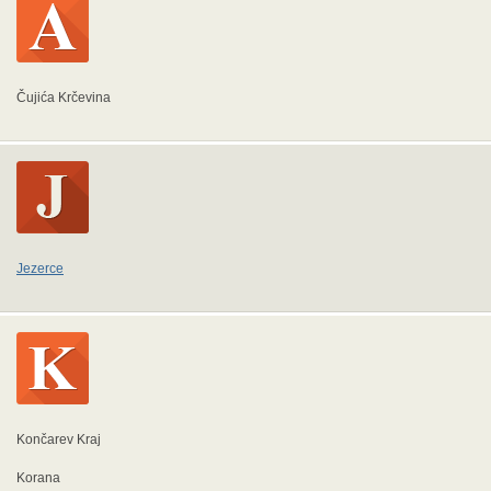
Čujića Krčevina
Jezerce
Končarev Kraj
Korana