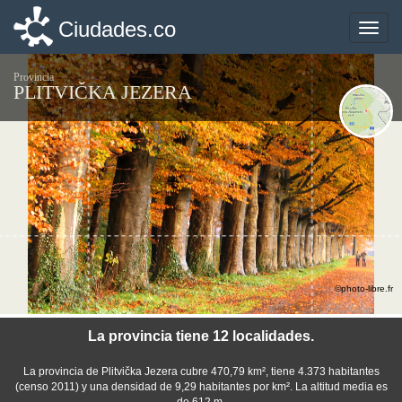
Ciudades.co
Ciudades.co
Toggle
Toggle
naviga
naviga
Provincia
PLITVIČKA JEZERA
©photo-libre.fr
La provincia tiene 12 localidades.
La provincia de Plitvička Jezera cubre 470,79 km², tiene 4.373 habitantes
(censo 2011) y una densidad de 9,29 habitantes por km². La altitud media es