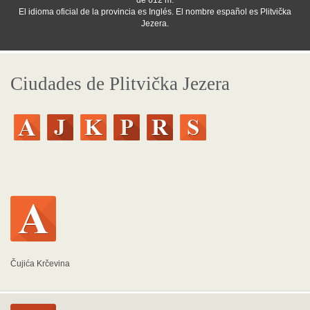
de 612 m.
El idioma oficial de la provincia es Inglés. El nombre español es Plitvička
Jezera.
Ciudades de Plitvička Jezera
Čujića Krčevina