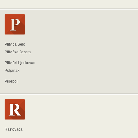
Plitvica Selo
Plitvička Jezera
Plitvički Ljeskovac
Poljanak
Prijeboj
Rastovača