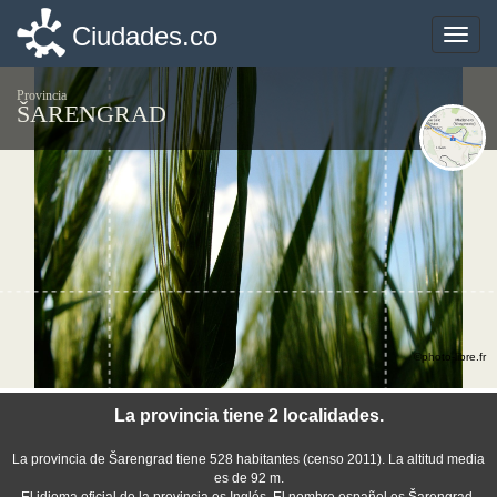
Ciudades.co
Ciudades.co
Toggle
Toggle
naviga
naviga
Provincia
ŠARENGRAD
©photo-libre.fr
La provincia tiene 2 localidades.
La provincia de Šarengrad tiene 528 habitantes (censo 2011). La altitud media
es de 92 m.