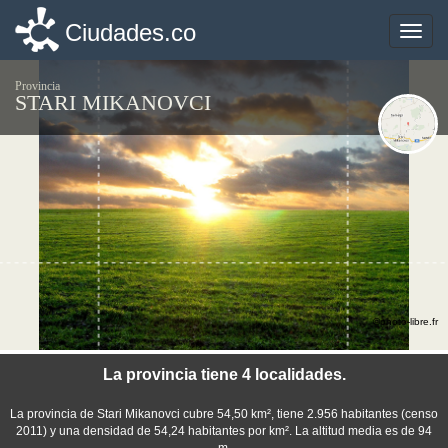
Ciudades.co
Ciudades.co
Toggle
Toggle
naviga
naviga
Provincia
STARI MIKANOVCI
©photo-libre.fr
La provincia tiene 4 localidades.
La provincia de Stari Mikanovci cubre 54,50 km², tiene 2.956 habitantes (censo
2011) y una densidad de 54,24 habitantes por km². La altitud media es de 94