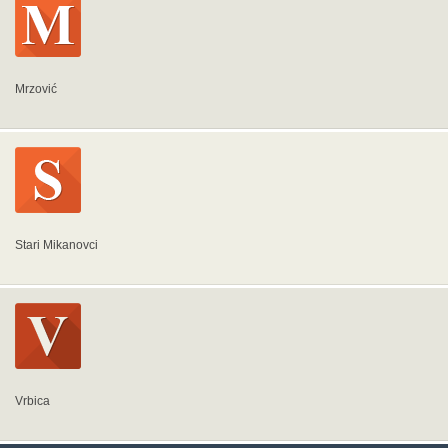
Mrzović
Stari Mikanovci
Vrbica