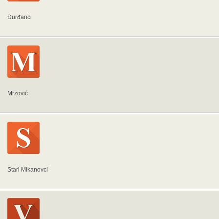
Đurđanci
Mrzović
Stari Mikanovci