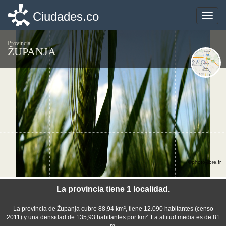
Ciudades.co
Ciudades.co
Toggle
Toggle
naviga
naviga
Provincia
ŽUPANJA
©photo-libre.fr
La provincia tiene 1 localidad.
La provincia de Županja cubre 88,94 km², tiene 12.090 habitantes (censo
2011) y una densidad de 135,93 habitantes por km². La altitud media es de 81