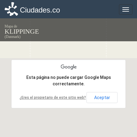
Ciudades.co
Ciudades.co
Toggle
Toggle
naviga
naviga
Mapa de
KLIPPINGE
(Danmark)
Esta página no puede cargar Google Maps
Esta página no puede cargar Google Maps
correctamente.
correctamente.
Aceptar
Aceptar
¿Eres el propietario de este sitio web?
¿Eres el propietario de este sitio web?