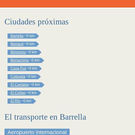
Ciudades próximas
Barrella
~0 km
Benaud
~0 km
Benessiu
~0 km
Borrachina
~0 km
Casa Fus
~0 km
Cotoveta
~0 km
El Cantalar
~0 km
El Collao
~0 km
El Río
~0 km
El transporte en Barrella
Aeropuerto internacional