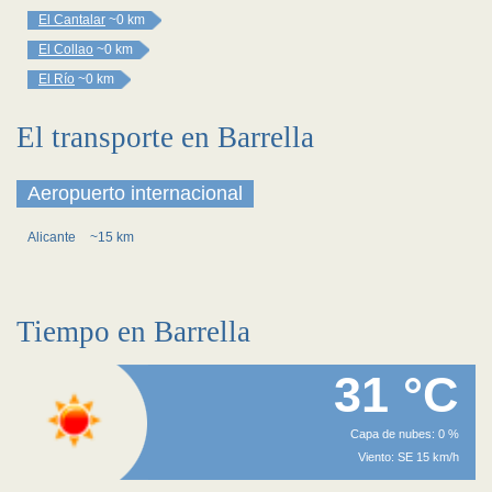
El Cantalar
~0 km
El Collao
~0 km
El Río
~0 km
El transporte en Barrella
Aeropuerto internacional
Alicante
~15 km
Tiempo en Barrella
31 °C
Capa de nubes: 0 %
Viento: SE 15 km/h