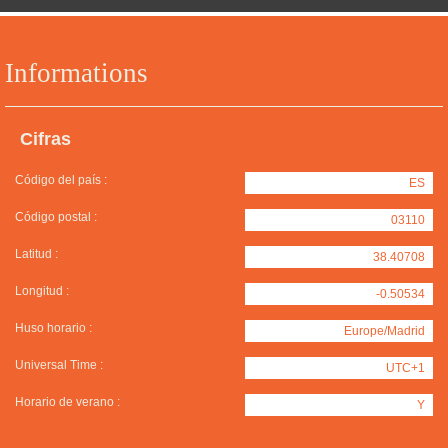
Informations
Cifras
Código del país :
ES
Código postal :
03110
Latitud :
38.40708
Longitud :
-0.50534
Huso horario :
Europe/Madrid
Universal Time :
UTC+1
Horario de verano :
Y