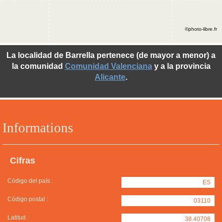
©photo-libre.fr
La localidad de Barrella pertenece (de mayor a menor) a
la comunidad
Comunidad Valenciana
y a la provincia
Alicante
.
Informations
Cifras
Código del país :
ES
Código postal :
03110
Latitud :
38.40708