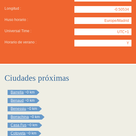
Longitud :
-0.50534
Huso horario :
Europe/Madrid
Universal Time :
UTC+1
Horario de verano :
Y
Ciudades próximas
Barrella
~0 km
Benaud
~0 km
Benessiu
~0 km
Borrachina
~0 km
Casa Fus
~0 km
Cotoveta
~0 km