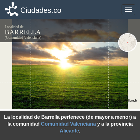
Ciudades.co
Ciudades.co
Toggle
Toggle
naviga
naviga
Localidad de
BARRELLA
(Comunidad Valenciana)
©photo-libre.fr
La localidad de Barrella pertenece (de mayor a menor) a
la comunidad
Comunidad Valenciana
y a la provincia
Alicante
.