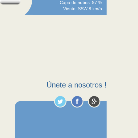
Capa de nubes: 97 %
Viento: SSW 8 km/h
Únete a nosotros !