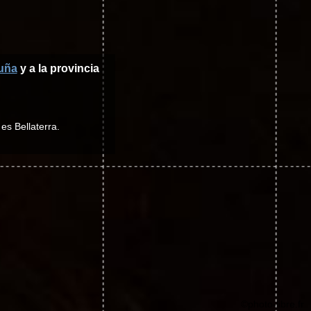
uña
y a la provincia
es Bellaterra.
©photo-libre.fr