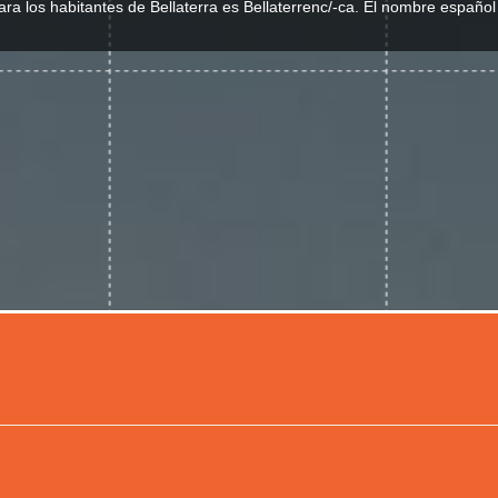
 para los habitantes de Bellaterra es Bellaterrenc/-ca. El nombre español 