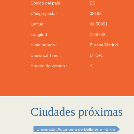
Código del país :
ES
Código postal :
08193
Latitud :
41.50891
Longitud :
2.08782
Huso horario :
Europe/Madrid
Universal Time :
UTC+1
Horario de verano :
Y
Ciudades próximas
Universitat Autónoma de Bellaterra
~2 km