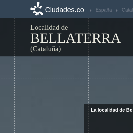
Ciudades.co
Ciudades.co
España
España
Cata
Cata
Localidad de
BELLATERRA
(Cataluña)
La localidad de Be