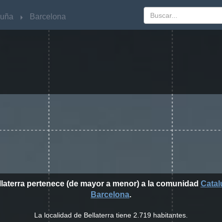
luña
luña
Barcelona
Barcelona
llaterra pertenece (de mayor a menor) a la comunidad
Catal
Barcelona
.
La localidad de Bellaterra tiene 2.719 habitantes.