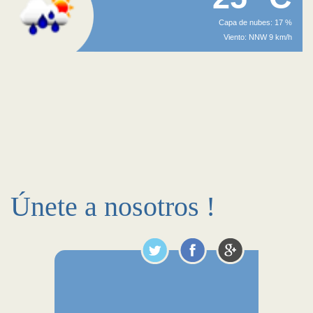
Capa de nubes: 17 %
Viento: NNW 9 km/h
Únete a nosotros !