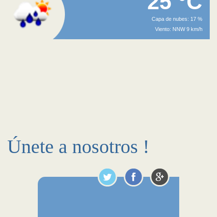
25 °C
Capa de nubes: 17 %
Viento: NNW 9 km/h
Únete a nosotros !