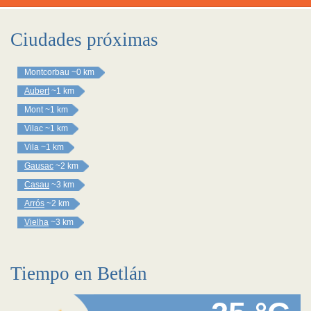
Ciudades próximas
Montcorbau
~0 km
Aubert
~1 km
Mont
~1 km
Vilac
~1 km
Vila
~1 km
Gausac
~2 km
Casau
~3 km
Arrós
~2 km
Vielha
~3 km
Tiempo en Betlán