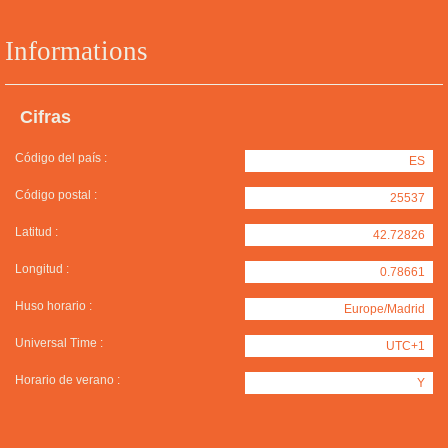
Informations
Cifras
Código del país :
ES
Código postal :
25537
Latitud :
42.72826
Longitud :
0.78661
Huso horario :
Europe/Madrid
Universal Time :
UTC+1
Horario de verano :
Y