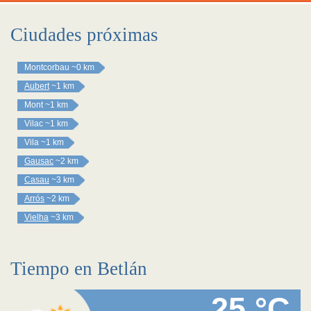
Ciudades próximas
Montcorbau
~0 km
Aubert
~1 km
Mont
~1 km
Vilac
~1 km
Vila
~1 km
Gausac
~2 km
Casau
~3 km
Arrós
~2 km
Vielha
~3 km
Tiempo en Betlán
25 °C