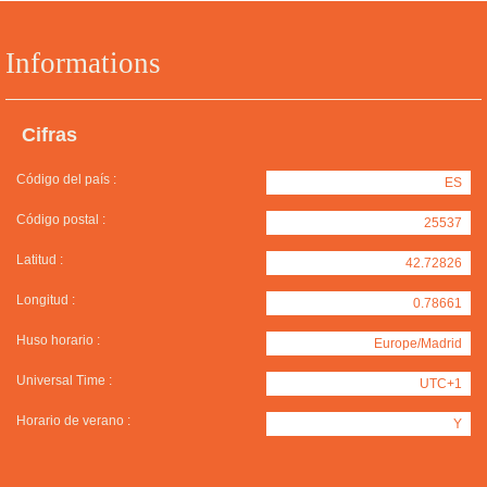
Informations
Cifras
Código del país :
ES
Código postal :
25537
Latitud :
42.72826
Longitud :
0.78661
Huso horario :
Europe/Madrid
Universal Time :
UTC+1
Horario de verano :
Y