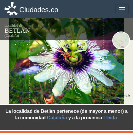
Ciudades.co
Ciudades.co
Toggle
Toggle
naviga
naviga
Localidad de
BETLÁN
(Cataluña)
©photo-libre.fr
La localidad de Betlán pertenece (de mayor a menor) a
la comunidad
Cataluña
y a la provincia
Lleida
.