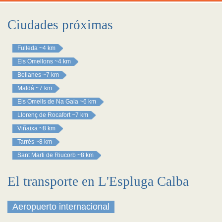
Ciudades próximas
Fulleda
~4 km
Els Omellons
~4 km
Belianes
~7 km
Maldá
~7 km
Els Omells de Na Gaia
~6 km
Llorenç de Rocafort
~7 km
Viñaixa
~8 km
Tarrés
~8 km
Sant Marti de Riucorb
~8 km
El transporte en L'Espluga Calba
Aeropuerto internacional