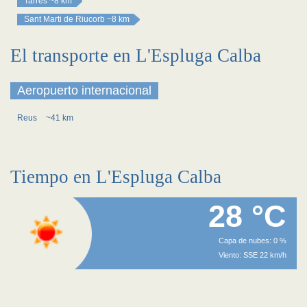
Tarrés
~8 km
Sant Marti de Riucorb
~8 km
El transporte en L'Espluga Calba
Aeropuerto internacional
Reus
~41 km
Tiempo en L'Espluga Calba
28 °C
Capa de nubes: 0 %
Viento: SSE 22 km/h