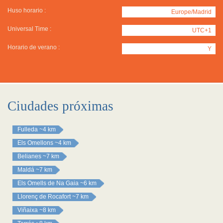
Huso horario :
Europe/Madrid
Universal Time :
UTC+1
Horario de verano :
Y
Ciudades próximas
Fulleda
~4 km
Els Omellons
~4 km
Belianes
~7 km
Maldá
~7 km
Els Omells de Na Gaia
~6 km
Llorenç de Rocafort
~7 km
Viñaixa
~8 km