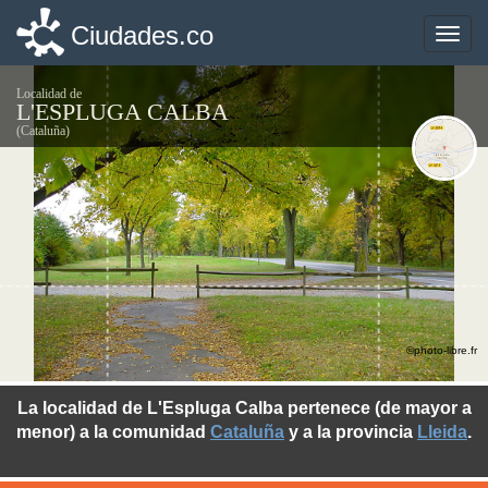
Ciudades.co
Ciudades.co
Toggle
Toggle
naviga
naviga
Localidad de
L'ESPLUGA CALBA
(Cataluña)
©photo-libre.fr
La localidad de L'Espluga Calba pertenece (de mayor a
menor) a la comunidad
Cataluña
y a la provincia
Lleida
.