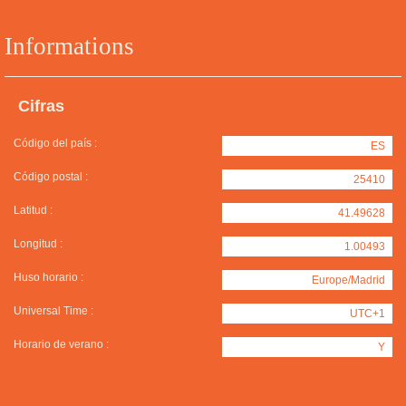
Informations
Cifras
Código del país :
ES
Código postal :
25410
Latitud :
41.49628
Longitud :
1.00493
Huso horario :
Europe/Madrid
Universal Time :
UTC+1
Horario de verano :
Y