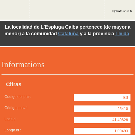
©photo-libre.fr
La localidad de L'Espluga Calba pertenece (de mayor a
menor) a la comunidad
Cataluña
y a la provincia
Lleida
.
Informations
Cifras
Código del país :
ES
Código postal :
25410
Latitud :
41.49628
Longitud :
1.00493