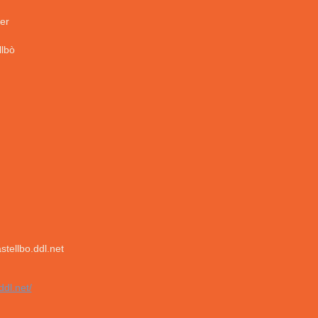
er
llbò
tellbo.ddl.net
ddl.net/