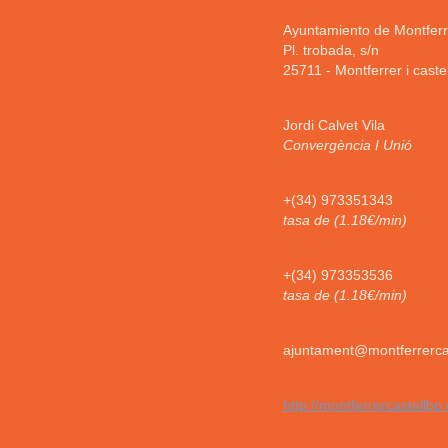
Ayuntamiento de Montferr
Pl. trobada, s/n
25711
-
Montferrer i caste
Jordi Calvet Vila
Convergència I Unió
+(34) 973351343
tasa de (1.18€/min)
+(34) 973353536
tasa de (1.18€/min)
ajuntament@montferrercas
http://montferrercastellbo.