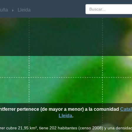
luña
luña
Lleida
Lleida
ntferrer pertenece (de mayor a menor) a la comunidad
Cata
Lleida
.
rer cubre 21,95 km², tiene 202 habitantes (censo 2008) y una densida