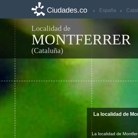
Ciudades.co
Ciudades.co
España
España
Cata
Cata
Localidad de
MONTFERRER
(Cataluña)
La localidad de Mo
La localidad de Montfer