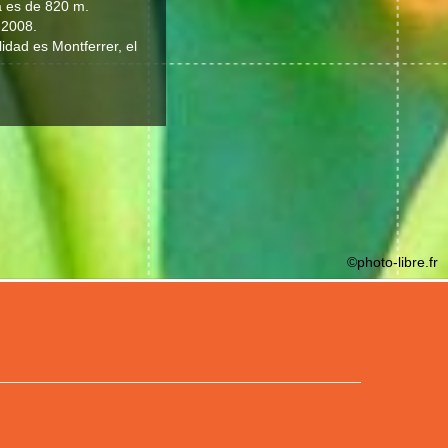
a es de 820 m.
-2008.
lidad es Montferrer, el
©photo-libre.fr