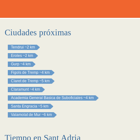
Ciudades próximas
Tendrui
~2 km
Eroles
~2 km
Gurp
~4 km
Figols de Tremp
~4 km
Claret de Tremp
~5 km
Claramunt
~4 km
Academia General Basica de Suboficiales
~4 km
Santa Engracia
~5 km
Valamolat de Mur
~6 km
Tiempo en Sant Adria