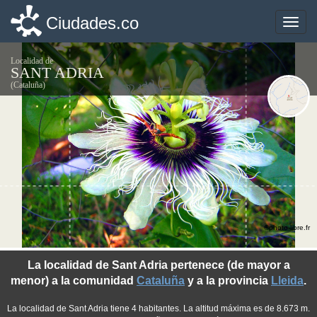
Ciudades.co
Ciudades.co
Toggle
Toggle
naviga
naviga
Localidad de
SANT ADRIA
(Cataluña)
©photo-libre.fr
La localidad de Sant Adria pertenece (de mayor a
menor) a la comunidad
Cataluña
y a la provincia
Lleida
.
La localidad de Sant Adria tiene 4 habitantes. La altitud máxima es de 8.673 m.