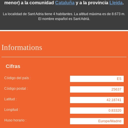
menor) a la comunidad
Cataluña
y a la provincia
Lleida
.
La localidad de Sant Adria tiene 4 habitantes. La altitud máxima es de 8.673 m.
El nombre español es Sant Adrià.
Informations
Cifras
Código del país :
ES
Código postal :
25637
Latitud :
42.18741
Longitud :
0.83320
Huso horario :
Europe/Madrid