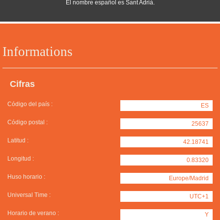
El nombre español es Sant Adrià.
Informations
Cifras
Código del país :
ES
Código postal :
25637
Latitud :
42.18741
Longitud :
0.83320
Huso horario :
Europe/Madrid
Universal Time :
UTC+1
Horario de verano :
Y