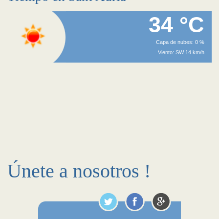
34 °C
Capa de nubes: 0 %
Viento: SW 14 km/h
Únete a nosotros !