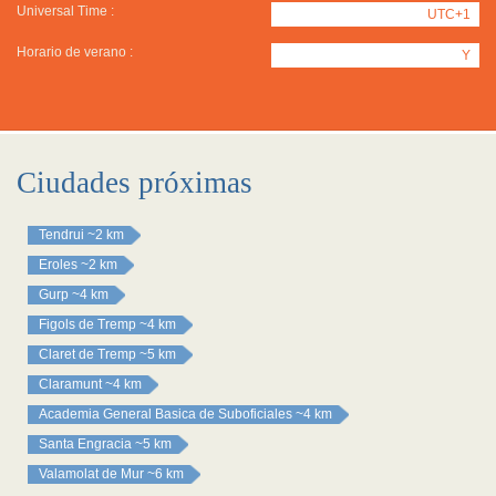
Universal Time :
UTC+1
Horario de verano :
Y
Ciudades próximas
Tendrui
~2 km
Eroles
~2 km
Gurp
~4 km
Figols de Tremp
~4 km
Claret de Tremp
~5 km
Claramunt
~4 km
Academia General Basica de Suboficiales
~4 km
Santa Engracia
~5 km
Valamolat de Mur
~6 km