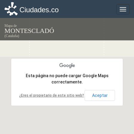
Ciudades.co
Ciudades.co
Toggle
Toggle
naviga
naviga
Mapa de
MONTESCLADÓ
(Cataluña)
Esta página no puede cargar Google Maps
Esta página no puede cargar Google Maps
correctamente.
correctamente.
Aceptar
Aceptar
¿Eres el propietario de este sitio web?
¿Eres el propietario de este sitio web?