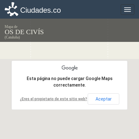
Ciudades.co
Ciudades.co
Toggle
Toggle
naviga
naviga
Mapa de
OS DE CIVÍS
(Cataluña)
Esta página no puede cargar Google Maps
Esta página no puede cargar Google Maps
correctamente.
correctamente.
Aceptar
Aceptar
¿Eres el propietario de este sitio web?
¿Eres el propietario de este sitio web?