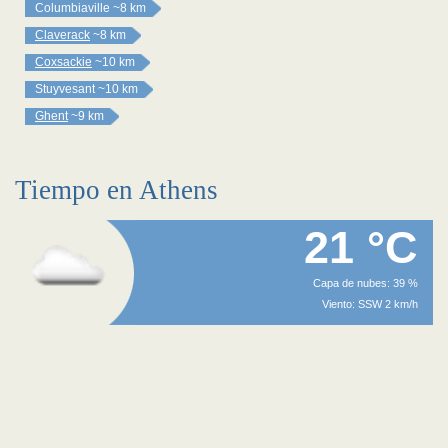
Columbiaville
~8 km
Claverack
~8 km
Coxsackie
~10 km
Stuyvesant
~10 km
Ghent
~9 km
Tiempo en Athens
21 °C
Capa de nubes: 39 %
Viento: SSW 2 km/h