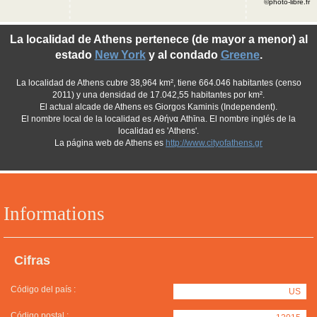
©photo-libre.fr
La localidad de Athens pertenece (de mayor a menor) al
estado
New York
y al condado
Greene
.
La localidad de Athens cubre 38,964 km², tiene 664.046 habitantes (censo
2011) y una densidad de 17.042,55 habitantes por km².
El actual alcade de Athens es Giorgos Kaminis (Independent).
El nombre local de la localidad es Αθήνα Athīna. El nombre inglés de la
localidad es 'Athens'.
La página web de Athens es
http://www.cityofathens.gr
Informations
Cifras
Código del país :
US
Código postal :