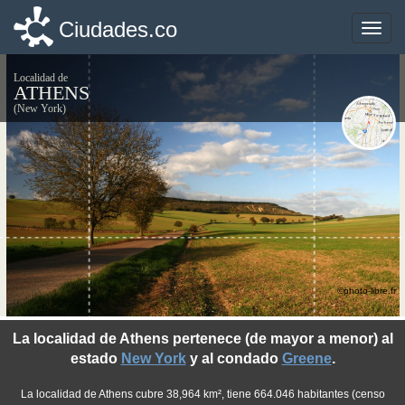
Ciudades.co
Ciudades.co
Toggle
Toggle
naviga
naviga
Localidad de
ATHENS
(New York)
©photo-libre.fr
La localidad de Athens pertenece (de mayor a menor) al
estado
New York
y al condado
Greene
.
La localidad de Athens cubre 38,964 km², tiene 664.046 habitantes (censo