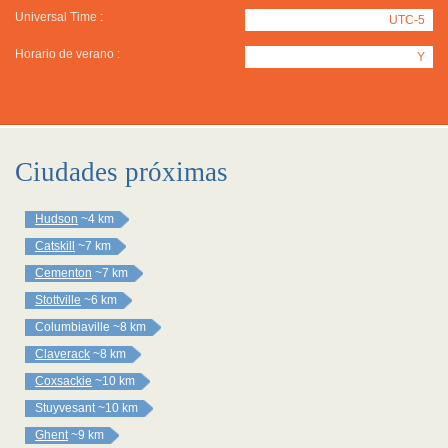
Universal Time :
UTC-5
Horario de verano :
Y
Ciudades próximas
Hudson
~4 km
Catskill
~7 km
Cementon
~7 km
Stottville
~6 km
Columbiaville
~8 km
Claverack
~8 km
Coxsackie
~10 km
Stuyvesant
~10 km
Ghent
~9 km