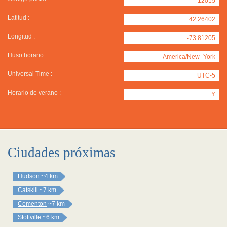
12015
Latitud :
42.26402
Longitud :
-73.81205
Huso horario :
America/New_York
Universal Time :
UTC-5
Horario de verano :
Y
Ciudades próximas
Hudson
~4 km
Catskill
~7 km
Cementon
~7 km
Stottville
~6 km