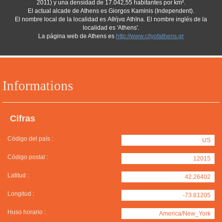
2011) y una densidad de 17.042,55 habitantes por km².
El actual alcade de Athens es Giorgos Kaminis (Independent).
El nombre local de la localidad es Αθήνα Athīna. El nombre inglés de la
localidad es 'Athens'.
La página web de Athens es
http://www.cityofathens.gr
Informations
Cifras
Código del país :
US
Código postal :
12015
Latitud :
42.26402
Longitud :
-73.81205
Huso horario :
America/New_York