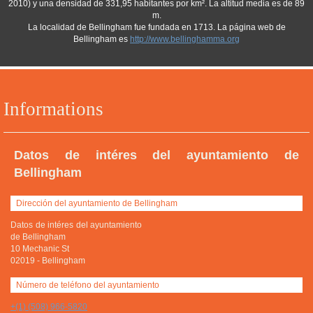
2010) y una densidad de 331,95 habitantes por km². La altitud media es de 89
m.
La localidad de Bellingham fue fundada en 1713. La página web de
Bellingham es
http://www.bellinghamma.org
Informations
Datos de intéres del ayuntamiento de
Bellingham
Dirección del ayuntamiento de Bellingham
Datos de intéres del ayuntamiento
de Bellingham
10 Mechanic St
02019
-
Bellingham
Número de teléfono del ayuntamiento
+(1) (508) 966-5820