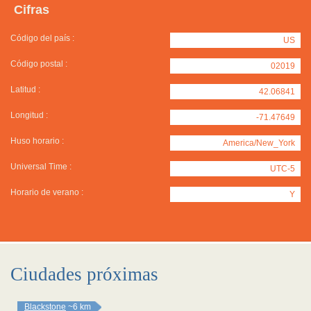
Cifras
Código del país :
US
Código postal :
02019
Latitud :
42.06841
Longitud :
-71.47649
Huso horario :
America/New_York
Universal Time :
UTC-5
Horario de verano :
Y
Ciudades próximas
Blackstone
~6 km