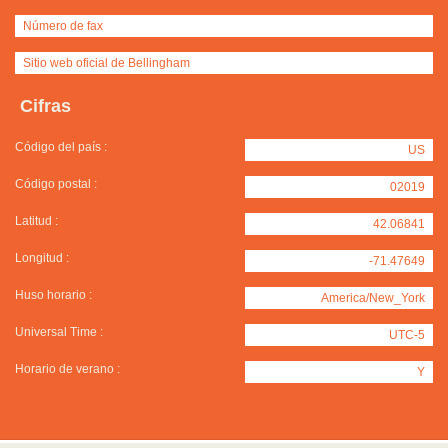
Número de fax
Sitio web oficial de Bellingham
Cifras
Código del país :
US
Código postal :
02019
Latitud :
42.06841
Longitud :
-71.47649
Huso horario :
America/New_York
Universal Time :
UTC-5
Horario de verano :
Y