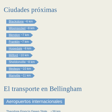
Ciudades próximas
Blackstone
~6 km
Woonsocket
~8 km
Mendon
~7 km
Franklin
~7 km
Hopedale
~8 km
Milford
~10 km
Sheldonville
~8 km
Medway
~10 km
Manville
~11 km
El transporte en Bellingham
Aeropuertos internacionales
Theodore Francis Green State
~38 km