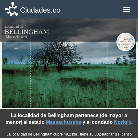
Ciudades.co
Ciudades.co
Toggle
Toggle
naviga
naviga
Localidad de
BELLINGHAM
(Massachusetts)
©photo-libre.fr
La localidad de Bellingham pertenece (de mayor a
menor) al estado
Massachusetts
y al condado
Norfolk
.
La localidad de Bellingham cubre 49,2 km², tiene 16.332 habitantes (censo