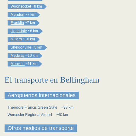
Woonsocket
~8 km
Mendon
~7 km
Franklin
~7 km
Hopedale
~8 km
Milford
~10 km
Sheldonville
~8 km
Medway
~10 km
Manville
~11 km
El transporte en Bellingham
Aeropuertos internacionales
Theodore Francis Green State
~38 km
Worcester Regional Airport
~40 km
Otros medios de transporte