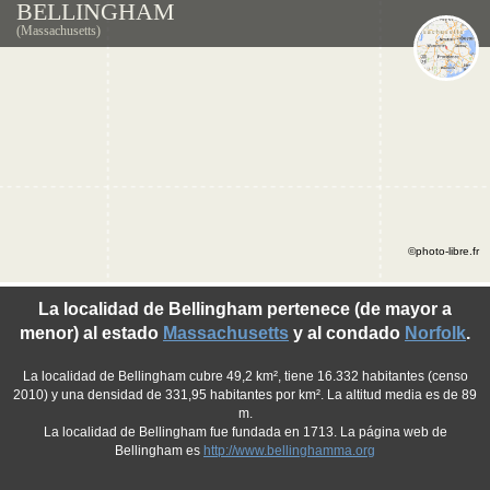
BELLINGHAM
(Massachusetts)
©photo-libre.fr
La localidad de Bellingham pertenece (de mayor a
menor) al estado
Massachusetts
y al condado
Norfolk
.
La localidad de Bellingham cubre 49,2 km², tiene 16.332 habitantes (censo
2010) y una densidad de 331,95 habitantes por km². La altitud media es de 89
m.
La localidad de Bellingham fue fundada en 1713. La página web de
Bellingham es
http://www.bellinghamma.org