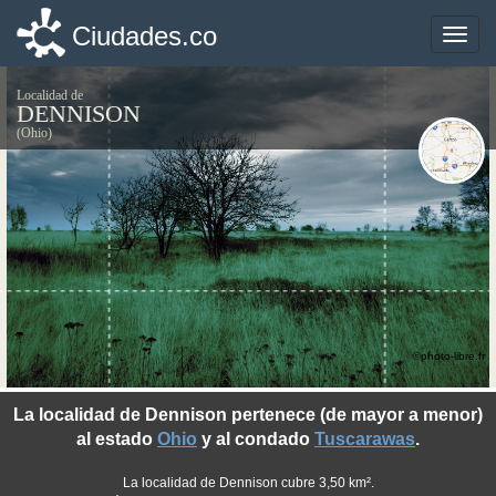
Ciudades.co
Ciudades.co
Toggle
Toggle
naviga
naviga
Localidad de
DENNISON
(Ohio)
©photo-libre.fr
La localidad de Dennison pertenece (de mayor a menor)
al estado
Ohio
y al condado
Tuscarawas
.
La localidad de Dennison cubre 3,50 km².