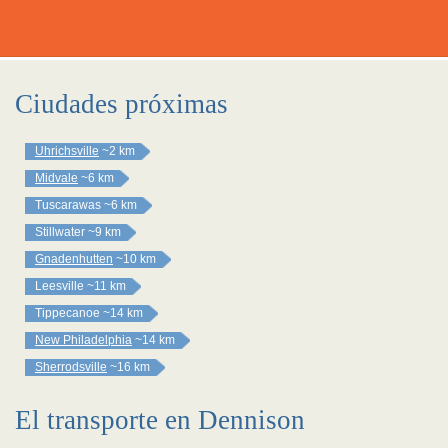
Ciudades próximas
Uhrichsville
~2 km
Midvale
~6 km
Tuscarawas
~6 km
Stillwater
~9 km
Gnadenhutten
~10 km
Leesville
~11 km
Tippecanoe
~14 km
New Philadelphia
~14 km
Sherrodsville
~16 km
El transporte en Dennison