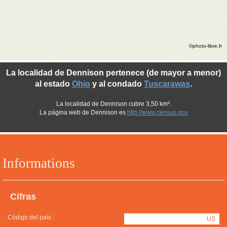
©photo-libre.fr
La localidad de Dennison pertenece (de mayor a menor)
al estado
Ohio
y al condado
Tuscarawas
.
La localidad de Dennison cubre 3,50 km².
La página web de Dennison es
http://www.census.gov
Informations
Cifras
Código del país :
US