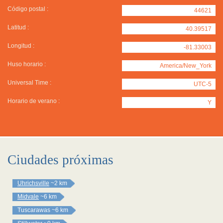
Código postal :
44621
Latitud :
40.39517
Longitud :
-81.33003
Huso horario :
America/New_York
Universal Time :
UTC-5
Horario de verano :
Y
Ciudades próximas
Uhrichsville
~2 km
Midvale
~6 km
Tuscarawas
~6 km