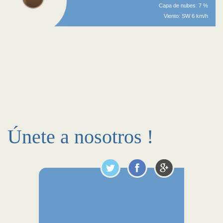
Capa de nubes: 7 %
Viento: SW 6 km/h
Únete a nosotros !