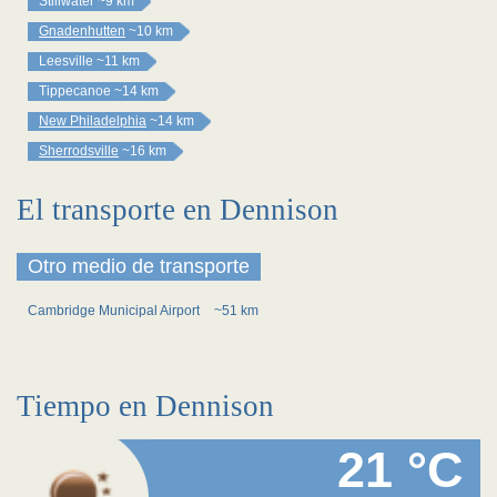
Stillwater
~9 km
Gnadenhutten
~10 km
Leesville
~11 km
Tippecanoe
~14 km
New Philadelphia
~14 km
Sherrodsville
~16 km
El transporte en Dennison
Otro medio de transporte
Cambridge Municipal Airport
~51 km
Tiempo en Dennison
21 °C