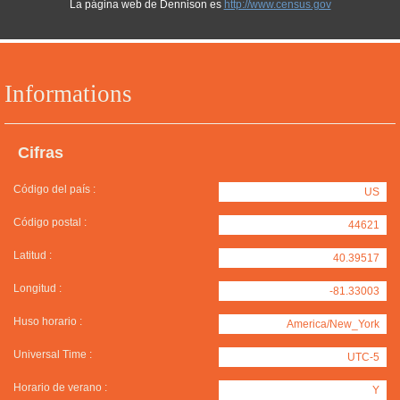
La página web de Dennison es
http://www.census.gov
Informations
Cifras
Código del país :
US
Código postal :
44621
Latitud :
40.39517
Longitud :
-81.33003
Huso horario :
America/New_York
Universal Time :
UTC-5
Horario de verano :
Y