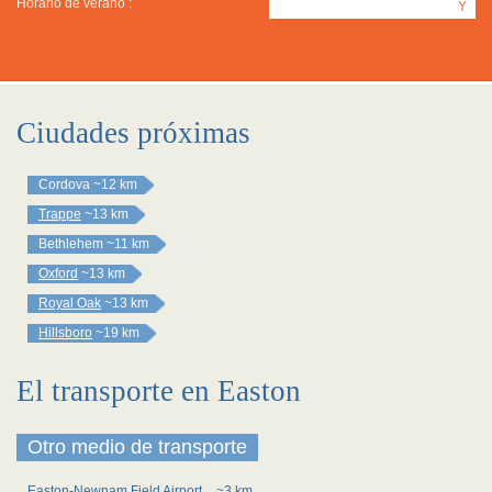
Horario de verano :
Y
Ciudades próximas
Cordova
~12 km
Trappe
~13 km
Bethlehem
~11 km
Oxford
~13 km
Royal Oak
~13 km
Hillsboro
~19 km
El transporte en Easton
Otro medio de transporte
Easton-Newnam Field Airport
~3 km