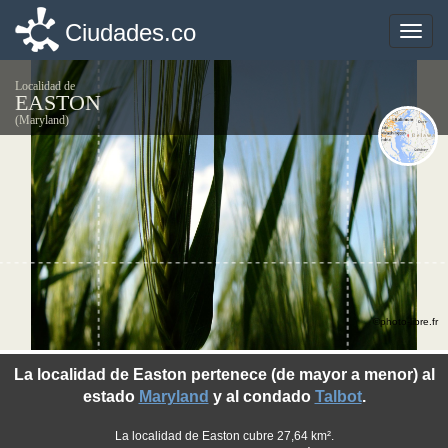
Ciudades.co
Ciudades.co
Toggle
Toggle
naviga
naviga
Localidad de
EASTON
(Maryland)
©photo-libre.fr
La localidad de Easton pertenece (de mayor a menor) al
estado
Maryland
y al condado
Talbot
.
La localidad de Easton cubre 27,64 km².