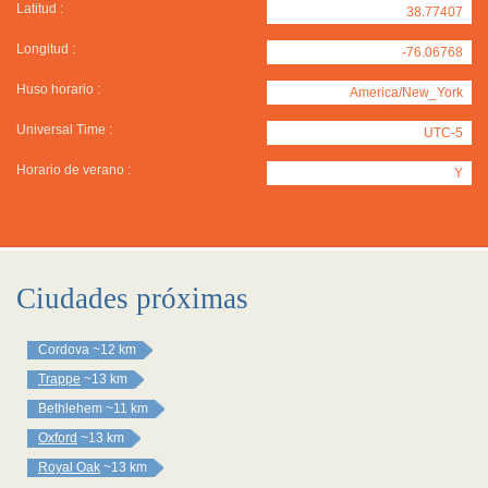
Latitud :
38.77407
Longitud :
-76.06768
Huso horario :
America/New_York
Universal Time :
UTC-5
Horario de verano :
Y
Ciudades próximas
Cordova
~12 km
Trappe
~13 km
Bethlehem
~11 km
Oxford
~13 km
Royal Oak
~13 km