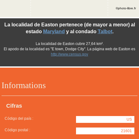
©photo-libre.fr
La localidad de Easton pertenece (de mayor a menor) al
estado
Maryland
y al condado
Talbot
.
La localidad de Easton cubre 27,64 km².
El apodo de la localidad es "E town, Dodge City". La página web de Easton es
http://www.census.gov
Informations
Cifras
Código del país :
US
Código postal :
21601