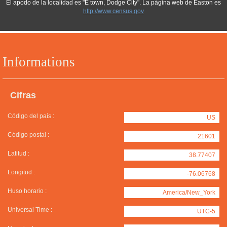
El apodo de la localidad es "E town, Dodge City". La página web de Easton es
http://www.census.gov
Informations
Cifras
Código del país :
US
Código postal :
21601
Latitud :
38.77407
Longitud :
-76.06768
Huso horario :
America/New_York
Universal Time :
UTC-5