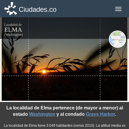
Ciudades.co
Ciudades.co
Toggle
Toggle
naviga
naviga
Localidad de
ELMA
(Washington)
©photo-libre.fr
La localidad de Elma pertenece (de mayor a menor) al
estado
Washington
y al condado
Grays Harbor
.
La localidad de Elma tiene 3.049 habitantes (censo 2010). La altitud media es