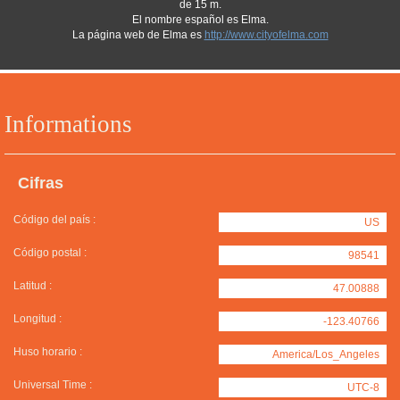
de 15 m.
El nombre español es Elma.
La página web de Elma es
http://www.cityofelma.com
Informations
Cifras
Código del país :
US
Código postal :
98541
Latitud :
47.00888
Longitud :
-123.40766
Huso horario :
America/Los_Angeles
Universal Time :
UTC-8