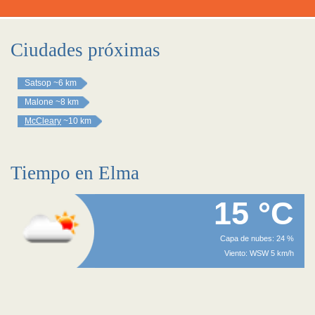
Ciudades próximas
Satsop
~6 km
Malone
~8 km
McCleary
~10 km
Tiempo en Elma
15 °C
Capa de nubes: 24 %
Viento: WSW 5 km/h