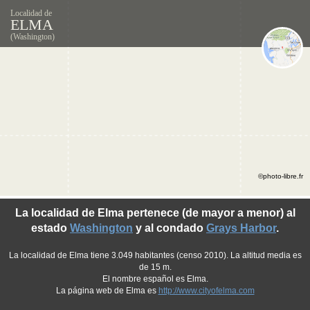
Localidad de
ELMA
(Washington)
©photo-libre.fr
La localidad de Elma pertenece (de mayor a menor) al
estado
Washington
y al condado
Grays Harbor
.
La localidad de Elma tiene 3.049 habitantes (censo 2010). La altitud media es
de 15 m.
El nombre español es Elma.
La página web de Elma es
http://www.cityofelma.com