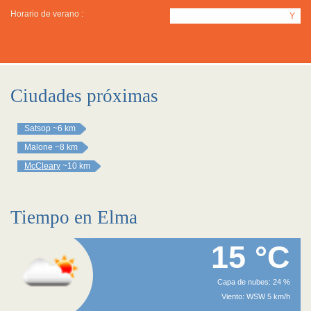
Horario de verano :
Y
Ciudades próximas
Satsop
~6 km
Malone
~8 km
McCleary
~10 km
Tiempo en Elma
15 °C
Capa de nubes: 24 %
Viento: WSW 5 km/h