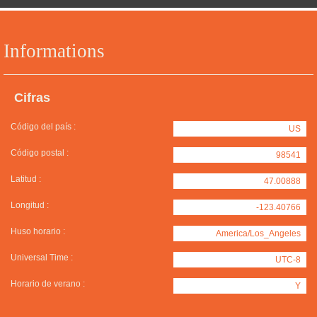
Informations
Cifras
Código del país :
US
Código postal :
98541
Latitud :
47.00888
Longitud :
-123.40766
Huso horario :
America/Los_Angeles
Universal Time :
UTC-8
Horario de verano :
Y