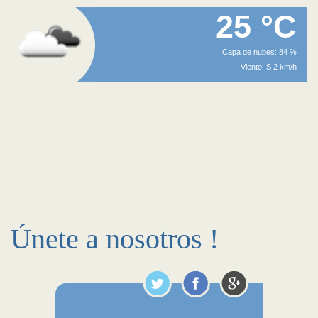
25 °C
Capa de nubes: 84 %
Viento: S 2 km/h
Únete a nosotros !