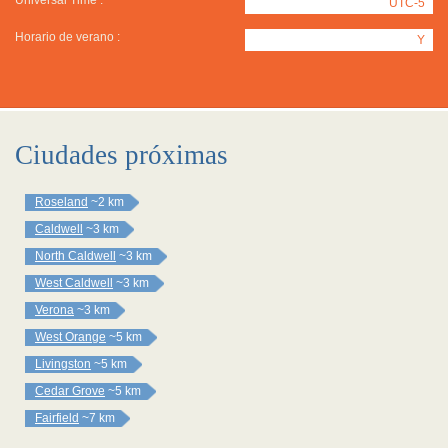
Universal Time :
UTC-5
Horario de verano :
Y
Ciudades próximas
Roseland
~2 km
Caldwell
~3 km
North Caldwell
~3 km
West Caldwell
~3 km
Verona
~3 km
West Orange
~5 km
Livingston
~5 km
Cedar Grove
~5 km
Fairfield
~7 km