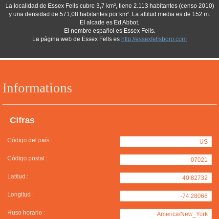
La localidad de Essex Fells cubre 3,7 km², tiene 2.113 habitantes (censo 2010)
y una densidad de 571,08 habitantes por km². La altitud media es de 152 m.
El alcade es Ed Abbot.
El nombre español es Essex Fells.
La página web de Essex Fells es
http://essexfellsboro.com
Informations
Cifras
Código del país :
US
Código postal :
07021
Latitud :
40.82732
Longitud :
-74.28066
Huso horario :
America/New_York