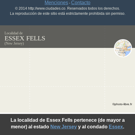
Menciones
Contacto
-
© 2014 http://www.ciudades.co. Reservados todos los derechos.
La reproducción de este sitio está estrictamente prohibida sin permiso.
Localidad de
ESSEX FELLS
(New Jersey)
©photo-libre.fr
La localidad de Essex Fells pertenece (de mayor a
menor) al estado
New Jersey
y al condado
Essex
.