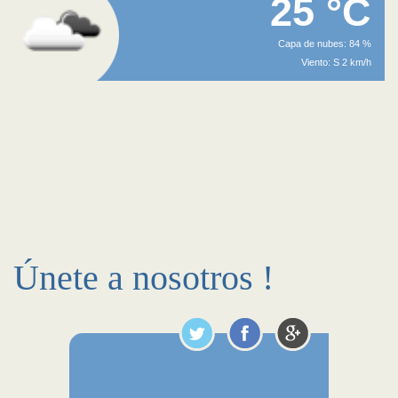
25 °C
Capa de nubes: 84 %
Viento: S 2 km/h
Únete a nosotros !