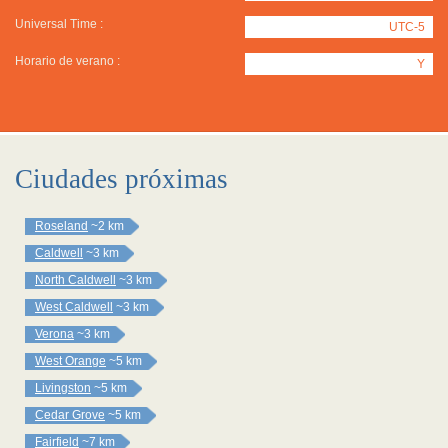
Universal Time :
UTC-5
Horario de verano :
Y
Ciudades próximas
Roseland
~2 km
Caldwell
~3 km
North Caldwell
~3 km
West Caldwell
~3 km
Verona
~3 km
West Orange
~5 km
Livingston
~5 km
Cedar Grove
~5 km
Fairfield
~7 km