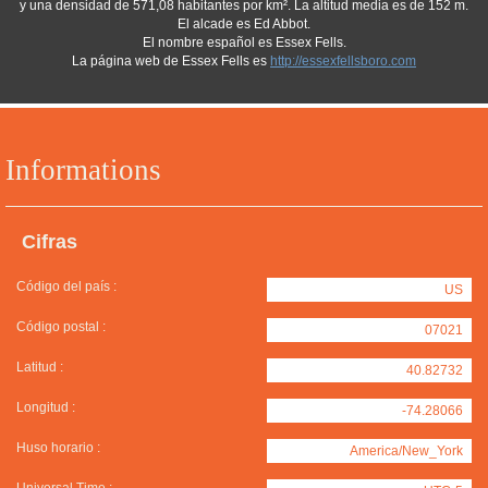
y una densidad de 571,08 habitantes por km². La altitud media es de 152 m.
El alcade es Ed Abbot.
El nombre español es Essex Fells.
La página web de Essex Fells es
http://essexfellsboro.com
Informations
Cifras
Código del país :
US
Código postal :
07021
Latitud :
40.82732
Longitud :
-74.28066
Huso horario :
America/New_York