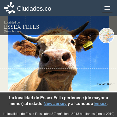
Ciudades.co
Ciudades.co
Toggle
Toggle
naviga
naviga
Localidad de
ESSEX FELLS
(New Jersey)
©photo-libre.fr
La localidad de Essex Fells pertenece (de mayor a
menor) al estado
New Jersey
y al condado
Essex
.
La localidad de Essex Fells cubre 3,7 km², tiene 2.113 habitantes (censo 2010)