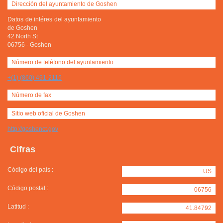
Dirección del ayuntamiento de Goshen
Datos de intéres del ayuntamiento
de Goshen
42 North St
06756
-
Goshen
Número de teléfono del ayuntamiento
+(1) (860) 491-2115
Número de fax
Sitio web oficial de Goshen
http://goshenct.gov
Cifras
Código del país :
US
Código postal :
06756
Latitud :
41.84792