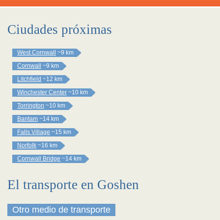
Ciudades próximas
West Cornwall
~9 km
Cornwall
~9 km
Litchfield
~12 km
Winchester Center
~10 km
Torrington
~10 km
Bantam
~14 km
Falls Village
~15 km
Norfolk
~16 km
Cornwall Bridge
~14 km
El transporte en Goshen
Otro medio de transporte