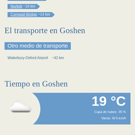
Norfolk
~16 km
Cornwall Bridge
~14 km
El transporte en Goshen
Otro medio de transporte
Waterbury-Oxford Airport
~42 km
Tiempo en Goshen
19 °C
Capa de nubes: 35 %
Viento: W 6 km/h