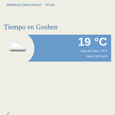
Waterbury-Oxford Airport
~42 km
Tiempo en Goshen
19 °C
Capa de nubes: 35 %
Viento: W 6 km/h