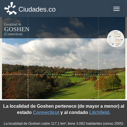
Ciudades.co
Ciudades.co
Toggle
Toggle
naviga
naviga
Localidad de
GOSHEN
(Connecticut)
©photo-libre.fr
La localidad de Goshen pertenece (de mayor a menor) al
estado
Connecticut
y al condado
Litchfield
.
La localidad de Goshen cubre 117,1 km², tiene 3.092 habitantes (censo 2005)