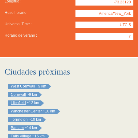
Longitud :
-73.23120
Huso horario :
America/New_York
Universal Time :
UTC-5
Horario de verano :
Y
Ciudades próximas
West Cornwall
~9 km
Cornwall
~9 km
Litchfield
~12 km
Winchester Center
~10 km
Torrington
~10 km
Bantam
~14 km
Falls Village
~15 km