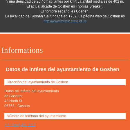
y una densidad de 26,40 habitantes por km². La altitud media es de 402 m.
El actual alcade de Goshen es Thomas Breakell.
El nombre español es Goshen.
La localidad de Goshen fue fundada en 1739. La página web de Goshen es
http://www.munic.state.ct.us
Informations
Datos de intéres del ayuntamiento de Goshen
Dirección del ayuntamiento de Goshen
Datos de intéres del ayuntamiento
de Goshen
42 North St
06756
-
Goshen
Número de teléfono del ayuntamiento
+(1) (860) 491-2115