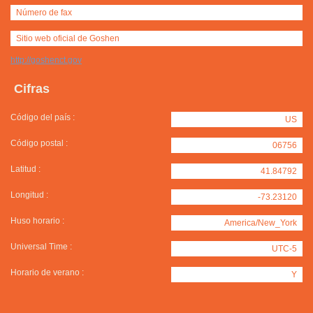
Número de fax
Sitio web oficial de Goshen
http://goshenct.gov
Cifras
Código del país :
US
Código postal :
06756
Latitud :
41.84792
Longitud :
-73.23120
Huso horario :
America/New_York
Universal Time :
UTC-5
Horario de verano :
Y