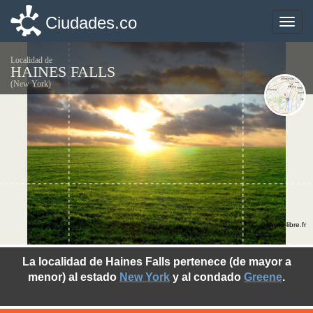
Ciudades.co
Ciudades.co
Toggle
Toggle
naviga
naviga
Localidad de
HAINES FALLS
(New York)
©photo-libre.fr
La localidad de Haines Falls pertenece (de mayor a
menor) al estado
New York
y al condado
Greene
.