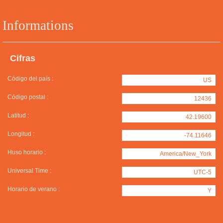
Informations
Cifras
Código del país :
US
Código postal :
12436
Latitud :
42.19600
Longitud :
-74.11646
Huso horario :
America/New_York
Universal Time :
UTC-5
Horario de verano :
Y