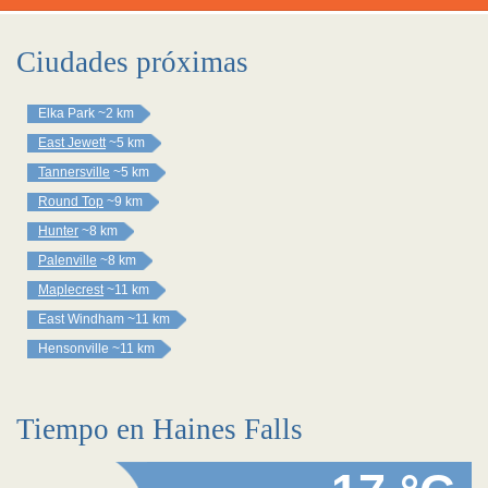
Ciudades próximas
Elka Park
~2 km
East Jewett
~5 km
Tannersville
~5 km
Round Top
~9 km
Hunter
~8 km
Palenville
~8 km
Maplecrest
~11 km
East Windham
~11 km
Hensonville
~11 km
Tiempo en Haines Falls