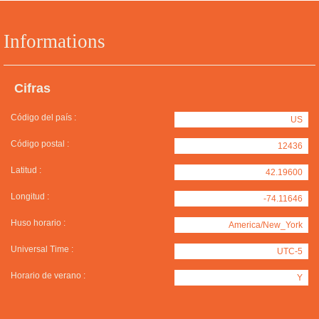
Informations
Cifras
Código del país :
US
Código postal :
12436
Latitud :
42.19600
Longitud :
-74.11646
Huso horario :
America/New_York
Universal Time :
UTC-5
Horario de verano :
Y