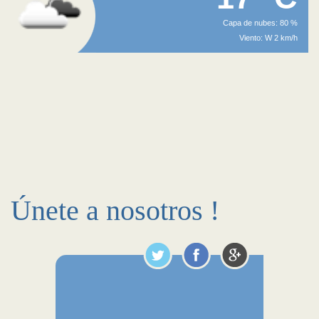
Capa de nubes: 80 %
Viento: W 2 km/h
Únete a nosotros !