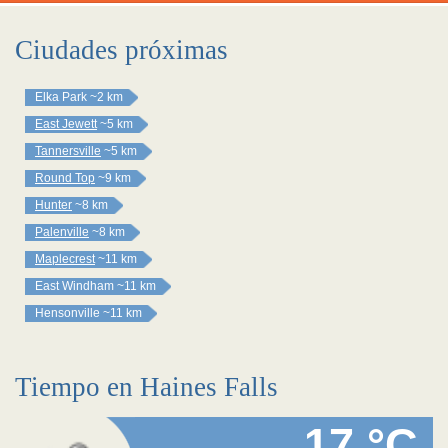
Ciudades próximas
Elka Park
~2 km
East Jewett
~5 km
Tannersville
~5 km
Round Top
~9 km
Hunter
~8 km
Palenville
~8 km
Maplecrest
~11 km
East Windham
~11 km
Hensonville
~11 km
Tiempo en Haines Falls
17 °C