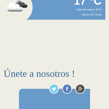
17 °C
Capa de nubes: 80 %
Viento: W 2 km/h
Únete a nosotros !